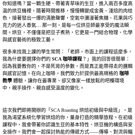
你知道嗎？當一顆生硬、帶著青草味的生豆，進入兩百多度高
溫的烘豆機裡，隨著時間推移，慢慢轉變成金黃、淺焙的肉桂
色，接著發出一爆的清脆聲響，空氣中瀰漫著焦糖、花果與巧
克力的迷人香氣… 那一刻，是每一位烘豆師最享受的魔法瞬
間。烘豆，不僅僅是把豆子煮熟，它更是一門結合物理、化學
與感官藝術的極致工藝。
很多來找我上課的學生常問：「老師，市面上的課程這麼多，
我為什麼要選擇你們的
SCA 咖啡課程
？」我的回答很簡單：
因為我要教你的，不是死背的參數，而是真正能帶得走的邏輯
與感官記憶。在向上咖啡，我們致力於提供最高規格的
咖啡
教學
體驗，讓你在最專業、卻又像家一樣放鬆的吧檯環境
中，親手操作、親自感受溫度的變化。
這次我們即將開辦的「SCA Roasting 烘焙初級與中級班」，是
我為渴望系統化學習烘焙的你，量身打造的精華旅程。在初級
課程中，我會帶著你認識生豆的基本特性、烘豆機的構造與安
全操作。我們會一起探討熱能的傳遞方式——傳導、對流與輻