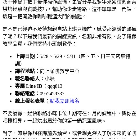
我不僅會手把手帶你操作設備，更會分享我多年來累積的商業
烘焙經驗與實戰技巧，幫助你少走彎路。這不單單是一門課，
這是一把開啟你咖啡職涯大門的鑰匙。
是不是已經迫不及待想親自站上烘豆機前，感受那溫暖的熱氣
了呢？以下是我們最新的開課資訊，名額非常有限，為了確保
教學品質，我們堅持小班制教學：
上課日期：
5/28、5/29、5/31（四、五、日三天密集特
訓）
課程地點：
向上咖啡教學中心
報名聯絡人：
小咪
專屬 Line ID：
qqq813
聯絡電話：
0955459337
線上報名表單：
點我立即報名
不要猶豫，趕快聯絡小咪卡位！期待在 5 月的課程中，與你在
吧檯相見，一起烘出屬於你的第一鍋冠軍風味。
對了，如果你想在課前先預習，或者想更深入了解未來的咖啡