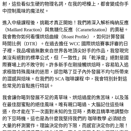
射，這些看似生硬的物理名詞，在我的吧檯上，都會變成你手
中控制風味的魔法杖。
進入中級課程後，挑戰才真正開始！我們將深入解析梅納反應
（Maillard Reaction）與焦糖化反應（Caramelization）的奧秘。
我會教你如何看懂烘焙曲線（Roast Profile），如何計算發展
時間比例（DTR）。在過去擔任 WCC 國際烘焙賽事評審的日
子裡，我品嚐過無數來自世界各地頂尖好手的作品，我發現完
美沒有絕對的標準公式，但「一致性」與「乾淨度」絕對是國
際賽場上的不敗守則。許多新手在剛接觸烘焙時，容易陷入追
求極致特殊風味的迷思，卻忽略了豆子內外發展不均勻所帶來
的澀感與焙味。在我們的 SCA 咖啡課程 中，我會特別針對這
些常見的盲點進行特訓。
我會讓你喝到發展不足的青草味、烘焙過度的焦苦味，以及落
在最佳甜蜜點的絕佳風味。唯有親口喝過、大腦記住這些味
道，你才能在下一次面對未知的生豆時，勇敢且精準地調整你
的下豆時機。這也是為什麼我堅持我們的 咖啡教學 必須結合
大量的杯測實作。理論決定你的下限，而感官決定你的上限！