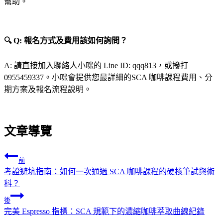
幫助。
🔍 Q: 報名方式及費用該如何詢問？
A: 請直接加入聯絡人小咪的 Line ID: qqq813，或撥打
0955459337。小咪會提供您最詳細的SCA 咖啡課程費用、分
期方案及報名流程說明。
文章導覽
前
考證避坑指南：如何一次通過 SCA 咖啡課程的硬核筆試與術
科？
後
完美 Espresso 指標：SCA 規範下的濃縮咖啡萃取曲線紀錄