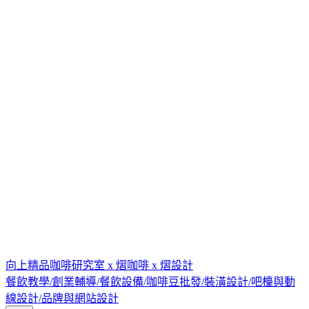
向上精品咖啡研究室 x 熠咖啡 x 熠設計
餐飲教學/創業輔導/餐飲設備/咖啡豆批發/裝潢設計/吧檯與動
線設計/品牌與網站設計