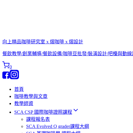
向上精品咖啡研究室 x 熠咖啡 x 熠設計
餐飲教學/創業輔導/餐飲設備/咖啡豆批發/裝潢設計/吧檯與動
0
首頁
咖啡教學與文章
教學師資
SCA CSP 國際咖啡證照課程
課程報名表
SCA Evolved Q grader課程大綱