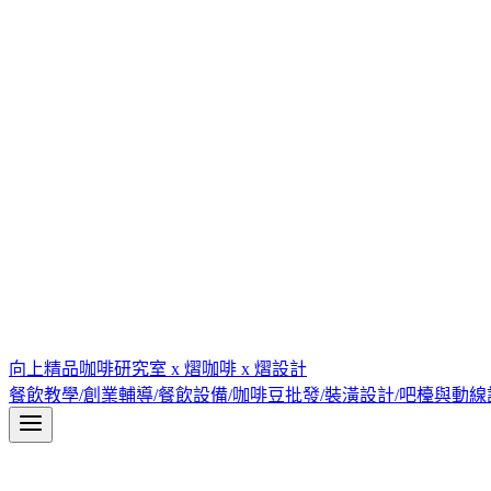
向上精品咖啡研究室 x 熠咖啡 x 熠設計
餐飲教學/創業輔導/餐飲設備/咖啡豆批發/裝潢設計/吧檯與動