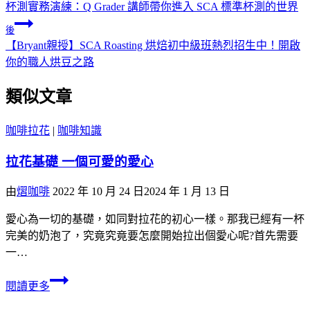
杯測實務演練：Q Grader 講師帶你進入 SCA 標準杯測的世界
後
【Bryant親授】SCA Roasting 烘焙初中級班熱烈招生中！開啟
你的職人烘豆之路
類似文章
咖啡拉花
|
咖啡知識
拉花基礎 一個可愛的愛心
由
熠咖啡
2022 年 10 月 24 日
2024 年 1 月 13 日
愛心為一切的基礎，如同對拉花的初心一樣。那我已經有一杯
完美的奶泡了，究竟究竟要怎麼開始拉出個愛心呢?首先需要
一…
閱讀更多