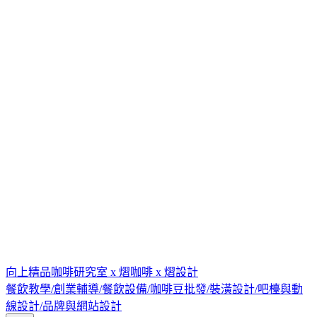
向上精品咖啡研究室 x 熠咖啡 x 熠設計
餐飲教學/創業輔導/餐飲設備/咖啡豆批發/裝潢設計/吧檯與動
線設計/品牌與網站設計