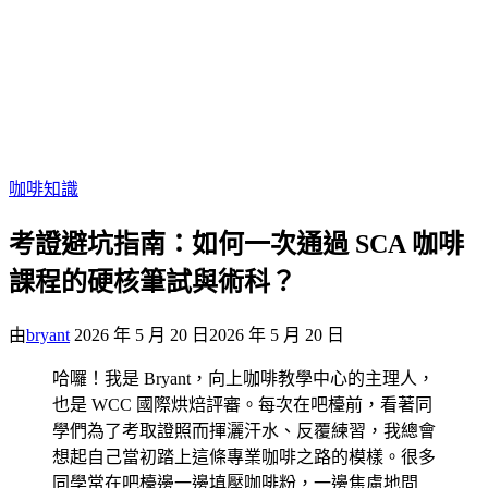
咖啡知識
考證避坑指南：如何一次通過 SCA 咖啡
課程的硬核筆試與術科？
由
bryant
2026 年 5 月 20 日
2026 年 5 月 20 日
哈囉！我是 Bryant，向上咖啡教學中心的主理人，
也是 WCC 國際烘焙評審。每次在吧檯前，看著同
學們為了考取證照而揮灑汗水、反覆練習，我總會
想起自己當初踏上這條專業咖啡之路的模樣。很多
同學常在吧檯邊一邊填壓咖啡粉，一邊焦慮地問