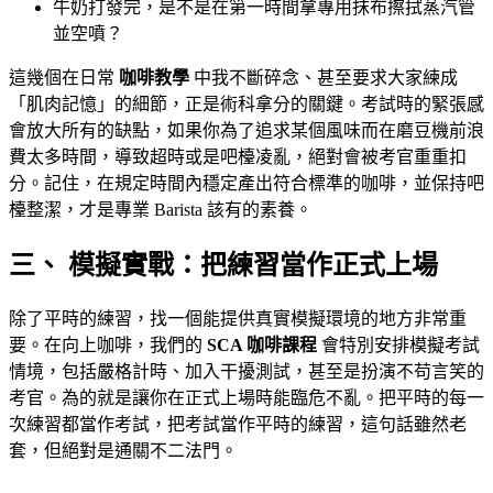
牛奶打發完，是不是在第一時間拿專用抹布擦拭蒸汽管
並空噴？
這幾個在日常
咖啡教學
中我不斷碎念、甚至要求大家練成
「肌肉記憶」的細節，正是術科拿分的關鍵。考試時的緊張感
會放大所有的缺點，如果你為了追求某個風味而在磨豆機前浪
費太多時間，導致超時或是吧檯凌亂，絕對會被考官重重扣
分。記住，在規定時間內穩定產出符合標準的咖啡，並保持吧
檯整潔，才是專業 Barista 該有的素養。
三、 模擬實戰：把練習當作正式上場
除了平時的練習，找一個能提供真實模擬環境的地方非常重
要。在向上咖啡，我們的
SCA 咖啡課程
會特別安排模擬考試
情境，包括嚴格計時、加入干擾測試，甚至是扮演不苟言笑的
考官。為的就是讓你在正式上場時能臨危不亂。把平時的每一
次練習都當作考試，把考試當作平時的練習，這句話雖然老
套，但絕對是通關不二法門。