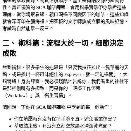
講過的萃取曲線、物質溶解順序，甚至是梅納反應的產物特
性。真正優質的
SCA 咖啡課程
，會用科學實驗帶你驗證這些
理論，當你親眼看過、親口喝過不同變因下的咖啡，這些知識
就會深深印在腦海裡。把死板的文字轉換成立體的風味記憶，
考試時自然能舉一反三。
二、 術科篇：流程大於一切，細節決定
成敗
說到術科，很多學生的迷思是「只要我拉花拉出一隻華麗的天
鵝，或是煮出一杯風味絕佳的 Espresso，就一定能過關」。大
錯特錯！身為評審，我必須殘酷地告訴你：我們看重的往往不
是那杯咖啡有多極致，而是你的「吧檯工作流程
（Workflow）」與「衛生習慣」。
請回想一下你在
SCA 咖啡課程
中學到的每一個動作：
你在填壓時有沒有保持手腕平直，避免職業傷害？
萃取結束後，有沒有立刻空放熱水清潔沖煮頭？