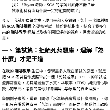
我：「Bryant 老師，SCA 的考試到底難不難？筆
試跟術科有沒有什麼一定得避開的坑？」
今天，我就用這篇文章，親自來和大家聊聊，如何一次順利通
過
SCA 咖啡課程
的硬核考試！這份避坑指南，結合了我多年
來的
咖啡教學
經驗以及擔任國際評審的視角，保證滿滿的乾
貨。
一、 筆試篇：拒絕死背題庫，理解「為
什麼」才是王道
在我的
咖啡教學
生涯中，發現最多人栽在筆試的原因，就是
把 SCA 考試當作駕照筆試一樣「死背題庫」。SCA 的筆試題
型非常靈活，尤其是涵蓋了水質、萃取率（TDS）與烘焙化學
變化的單元，考驗的是你對物理與化學原理的真正理解。
舉個例子來說，當題目問你「水溫過高會導致什麼風味」，你
不能只在腦袋裡背誦「苦澀」兩個字，而是要回想我們上課時