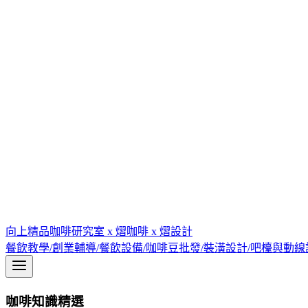
向上精品咖啡研究室 x 熠咖啡 x 熠設計
餐飲教學/創業輔導/餐飲設備/咖啡豆批發/裝潢設計/吧檯與動
咖啡知識精選