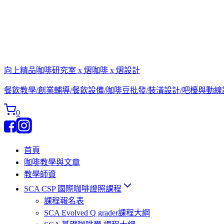
向上精品咖啡研究室 x 熠咖啡 x 熠設計
餐飲教學/創業輔導/餐飲設備/咖啡豆批發/裝潢設計/吧檯與動
0
首頁
咖啡教學與文章
教學師資
SCA CSP 國際咖啡證照課程
課程報名表
SCA Evolved Q grader課程大綱