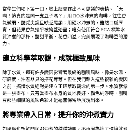
當學生們喝下第一口，臉上總會露出不可思議的表情。「天
啊！這真的是同一支豆子嗎？」用 RO水沖煮的咖啡，往往香
氣微弱、酸感尖銳且缺乏尾韻；用硬水沖煮的，雖然口感厚
實，但花果香氣幾乎被掩蓋殆盡；唯有使用符合 SCA 標準水
質沖煮的那杯，酸甜平衡、花香四溢，完美展現了咖啡豆的潛
力。
建立科學萃取觀，成就極致風味
除了水質，還有許多變因影響著最終的咖啡風味，像是水溫、
研磨度、沖煮器具的搭配等等。但在我們踏入這些複雜的變因
之前，搞懂水質絕對是建立正確萃取觀念的第一步。水質就像
是一張畫布，只有當畫布本身的質地良好、顏色純淨時，咖啡
豆那些細膩的風味色彩才能毫無保留地展現出來。
將專業帶入日常，提升你的沖煮實力
如果你也想解開咖啡沖煮的種種謎團，不再因為換了環境就煮