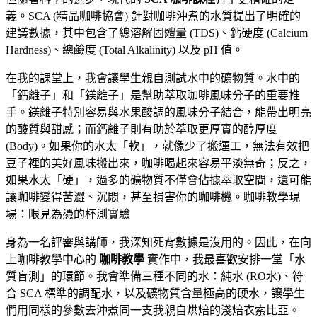
義。SCA (精品咖啡協會) 針對咖啡沖煮的水質提出了明確的
建議數據，其中包含了總溶解固體量 (TDS)、鈣硬度 (Calcium
Hardness)、總鹼度 (Total Alkalinity) 以及 pH 值。
在我的課堂上，我會讓學生親自測試水中的礦物質。水中的
「鈣離子」和「鎂離子」是幫助萃取咖啡風味分子的重要推
手。鎂離子特別容易與水果酸調的風味分子結合，能帶出明亮
的酸質與甜感；而鈣離子則有助於萃取更厚實的醇厚度
(Body)。如果你的水太「軟」，就像少了搬運工，無法有效把
豆子裡的美好風味搬出來，咖啡喝起來容易平淡無奇；反之，
如果水太「硬」，過多的礦物質不僅會佔據萃取空間，還可能
讓咖啡變得苦澀、沉悶，甚至損害你的咖啡機。咖啡教學現
場：眼見為憑的杯測實驗
身為一名評審與講師，我深知死背數據是沒用的。因此，在向
上咖啡教學中心的
咖啡教學
實作中，我最喜歡安排一堂「水
質盲測」的環節。我會準備三種不同的水：純水 (RO水)、符
合 SCA 標準的調配水，以及礦物質含量極高的硬水，讓學生
們用同樣的參數去沖煮同一支我親自烘焙的淺焙衣索比亞。