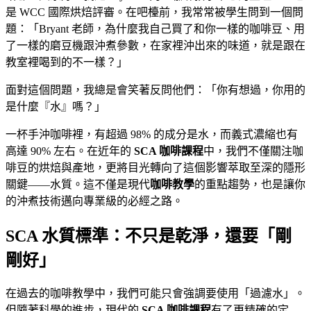
是 WCC 國際烘焙評審。在吧檯前，我常常被學生問到一個問
題：「Bryant 老師，為什麼我自己買了和你一樣的咖啡豆、用
了一樣的磨豆機跟沖煮參數，在家裡沖出來的味道，就是跟在
教室裡喝到的不一樣？」
面對這個問題，我總是會笑著反問他們：「你有想過，你用的
是什麼『水』嗎？」
一杯手沖咖啡裡，有超過 98% 的成分是水，而義式濃縮也有
高達 90% 左右。在近年的
SCA 咖啡課程
中，我們不僅關注咖
啡豆的烘焙與產地，更將目光轉向了這個影響萃取至深的隱形
關鍵——水質。這不僅是現代
咖啡教學
的重點趨勢，也是讓你
的沖煮技術邁向專業級的必經之路。
SCA 水質標準：不只是乾淨，還要「剛
剛好」
在過去的咖啡教學中，我們可能只會強調要使用「過濾水」。
但隨著科學的進步，現代的
SCA 咖啡課程
有了更精確的定