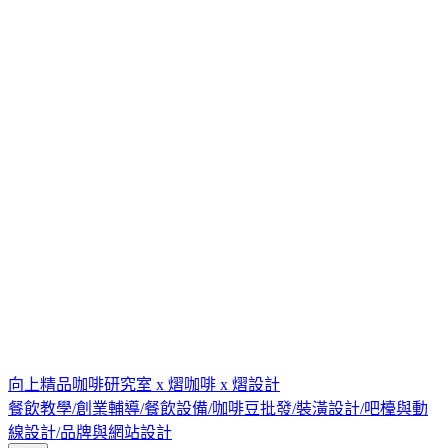
向上精品咖啡研究室 x 熠咖啡 x 熠設計
餐飲教學/創業輔導/餐飲設備/咖啡豆批發/裝潢設計/吧檯與動
線設計/品牌與網站設計