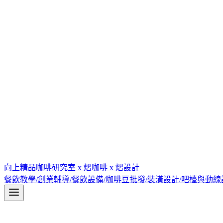
向上精品咖啡研究室 x 熠咖啡 x 熠設計
餐飲教學/創業輔導/餐飲設備/咖啡豆批發/裝潢設計/吧檯與動