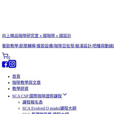
向上精品咖啡研究室 x 熠咖啡 x 熠設計
餐飲教學/創業輔導/餐飲設備/咖啡豆批發/裝潢設計/吧檯與動
0
首頁
咖啡教學與文章
教學師資
SCA CSP 國際咖啡證照課程
課程報名表
SCA Evolved Q grader課程大綱