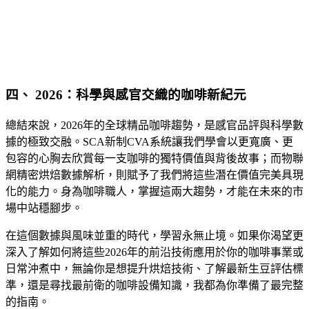
四、 2026：科學與感官交織的咖啡新紀元
總結來說，2026年的全球精品咖啡趨勢，是感官品評與科學數
據的極致交融。SCA新制CVA系統讓我們學會以更寬廣、更
包容的心胸去欣賞每一支咖啡的獨特價值與背後故事；而物聯
網精密烘焙數據解析，則賦予了我們將這些潛在價值完美具現
化的能力。身為咖啡職人，掌握這兩大趨勢，才能在未來的市
場中站穩腳步。
在這個數據與風味並重的時代，學習永無止境。如果你渴望更
深入了解如何將這些2026年的前沿技術應用於你的咖啡事業或
日常沖煮中，無論你是想提升烘焙技術、了解最新生豆評估標
準，還是尋找最前衛的咖啡設備知識，我都為你準備了最完整
的指南。