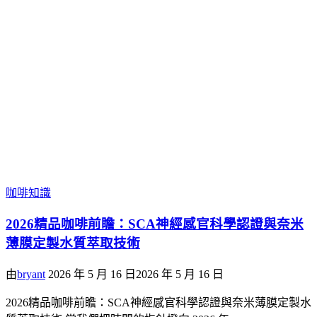
咖啡知識
2026精品咖啡前瞻：SCA神經感官科學認證與奈米
薄膜定製水質萃取技術
由
bryant
2026 年 5 月 16 日
2026 年 5 月 16 日
2026精品咖啡前瞻：SCA神經感官科學認證與奈米薄膜定製水