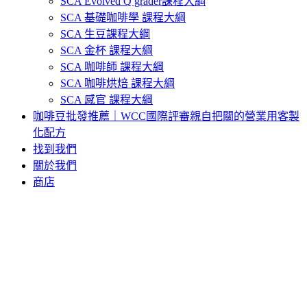
SCA Evolved Q grader課程大綱
SCA 基礎咖啡學 課程大綱
SCA 生豆課程大綱
SCA 金杯 課程大綱
SCA 咖啡師 課程大綱
SCA 咖啡烘焙 課程大綱
SCA 感官 課程大綱
咖啡豆批發推薦｜WCC國際評審親自把關的營業用客製
化配方
找到我們
關於我們
商店