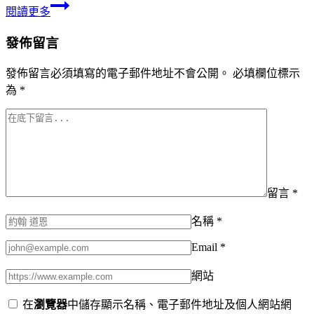
閱讀更多
發佈留言
發佈留言必須填寫的電子郵件地址不會公開。
必填欄位標示
為
*
留言
*
名稱
*
Email
*
網站
在
瀏覽器
中儲存顯示名稱、電子郵件地址及個人網站網