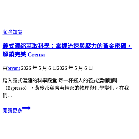
咖啡知識
義式濃縮萃取科學：掌握流速與壓力的黃金密碼，
解鎖完美 Crema
由
bryant
2026 年 5 月 6 日
2026 年 5 月 6 日
踏入義式濃縮的科學殿堂 每一杯迷人的義式濃縮咖啡
（Espresso），背後都蘊含著精密的物理與化學變化。在我
們…
閱讀更多