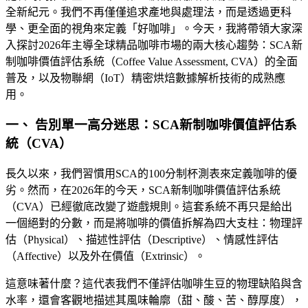
全新紀元。我們不再僅僅追求產地與處理法，而是透過更科
學、更全面的視角來定義「好咖啡」。今天，我將帶領大家深
入探討2026年主導全球精品咖啡市場的兩大核心趨勢：SCA新
制咖啡價值評估系統（Coffee Value Assessment, CVA）的全面
普及，以及物聯網（IoT）精密烘焙數據解析技術的成熟應
用。
一、 告別單一高分迷思：SCA新制咖啡價值評估系
統（CVA）
長久以來，我們習慣用SCA的100分制杯測表來定義咖啡的優
劣。然而，在2026年的今天，SCA新制咖啡價值評估系統
（CVA）已經徹底改變了遊戲規則。這套系統不再只是給出
一個絕對的分數，而是將咖啡的價值拆解為四大支柱：物理評
估（Physical）、描述性評估（Descriptive）、情感性評估
（Affective）以及外在價值（Extrinsic）。
這意味著什麼？這代表我們不僅評估咖啡生豆的物理缺陷與含
水率，還會客觀地描述其風味輪廓（甜、酸、苦、醇厚度），