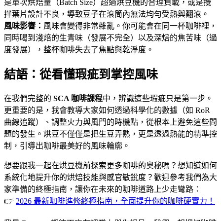
是單次烘焙量（Batch Size）超過烘豆機的合理負載，或是攪
拌葉片設計不良，導致豆子在滾筒內無法均勻受熱與翻滾。
風味影響：
風味會變得非常雜亂。你可能會在同一杯咖啡裡，
同時喝到淺焙的生青味（發展不完全）以及深焙的焦苦味（過
度發展），整杯咖啡失去了焦點與乾淨度。
結語：從看懂瑕疵到掌控風味
在我們完整的
SCA 咖啡課程
中，辨識這些瑕疵只是第一步。
更重要的是，我會教導大家如何透過科學化的數據（如 RoR
曲線追蹤）、調整火力與風門的時機點，從根本上避免這些問
題的發生。烘豆不僅僅是把生豆弄熟，更是透過熱能的精準控
制，引導出咖啡最美好的風味輪廓。
想要跟我一起在烘豆機前探索更多咖啡的奧秘嗎？想知道如何
系統化地提升你的烘焙技能與感官敏銳度？歡迎參考我們為大
家準備的終極指南，讓你在未來的咖啡道路上少走彎路：
👉
2026 最新咖啡進修終極指南，全面提升你的咖啡硬實力！