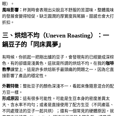
眼）。
風味影響：
杯測時會表現出尖銳且不舒服的苦澀味，整體風味
的發展會變得短促，缺乏圓潤的厚實度與尾韻，甜感也會大打
折扣。
三、烘焙不均（Uneven Roasting）：一
鍋豆子的「同床異夢」
有時候，你抓起一把剛出爐的豆子，會發現有的已經變成深棕
色，有的卻還是淺黃色，這就是所謂的烘焙不均。在我的
咖啡
教學
課堂上，這是許多烘焙新手最頭痛的問題之一，因為它直
接影響了產品的穩定性。
外觀特徵：
整批豆子的顏色深淺不一，看起來像隨意混合的配
方豆一樣。
形成原因：
這有很多可能性。可能是生豆本身的密度差異太
大、含水率不均勻；或者是直接使用了配方生豆（不同產區、
不同處理法的豆子一起共烘）；還有一個常見的硬體原因，就