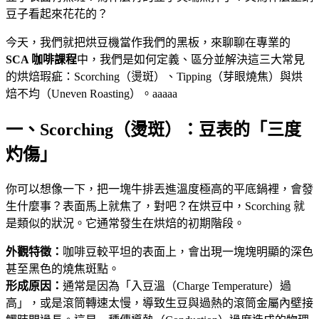
豆子看起來花花的？
今天，我們就把烘豆機當作我們的黑板，來聊聊在專業的
SCA 咖啡課程
中，我們是如何定義、區分並解決這三大常見
的烘焙瑕疵：Scorching（燙斑）、Tipping（芽眼燒焦）與烘
焙不均（Uneven Roasting）。aaaaa
一、Scorching（燙斑）：豆表的「三度
灼傷」
你可以想像一下，把一塊牛排丟進溫度極高的平底鍋裡，會發
生什麼事？表面馬上就焦了，對吧？在烘豆中，Scorching 就
是類似的狀況。它通常發生在烘焙的初期階段。
外觀特徵：
咖啡豆較平坦的表面上，會出現一塊塊明顯的深色
甚至黑色的燒焦斑點。
形成原因：
通常是因為「入豆溫（Charge Temperature）過
高」，或是滾筒轉速太慢，導致生豆與過熱的滾筒金屬內壁接