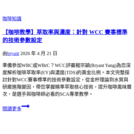
咖啡知識
【咖啡教學】萃取率與濃度：針對 WCC 賽事標準
的技術參數設定
由
bryant
2026 年 4 月 21 日
準備參加WBC或WBrC？WCC評審楊宗穎(Bryant Yang)為您深
度解析咖啡萃取率(EY)與濃度(TDS)的黃金比例。本文完整探
討針對WCC賽事標準的技術參數設定，從金杯理論到水質與
研磨進階變因，帶您掌握精準萃取核心技術，提升咖啡風味層
次，是選手與咖啡師必看的SCA專業教學。
閱讀更多