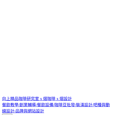
向上精品咖啡研究室 x 熠咖啡 x 熠設計
餐飲教學/創業輔導/餐飲設備/咖啡豆批發/裝潢設計/吧檯與動
線設計/品牌與網站設計