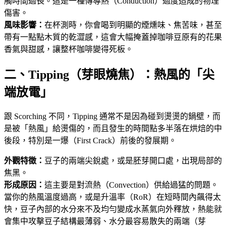
觸時間過長。這是一種傳導熱（Conduction）過度造成的物理
傷害。
風味影響：
在杯測時，你會喝到明顯的煙燻味、焦苦味，甚至
帶有一點點木質的乾澀感，這會大幅掩蓋掉咖啡豆原有的花果
香氣與甜感，讓整杯咖啡變得死板。
二、Tipping（芽眼燒焦）：熱風的「尖
端放電」
跟 Scorching 不同，Tipping 通常不是因為碰到燙燙的鍋壁，而
是被「熱風」給燙傷的，而且發生的時間點多半落在烘焙的中
後段，特別是一爆（First Crack）前後的發展期。
外觀特徵：
豆子的兩端尖銳處，或是胚芽開口處，出現局部的
焦黑。
形成原因：
這主要是對流熱（Convection）供給過猛的問題。
當你的熱風溫度過高，或是升溫率（RoR）在短時間內飆得太
快，豆子內部的水分來不及均勻變成水蒸氣向外釋放，熱能就
會集中攻擊豆子結構最薄弱、水分最容易散失的兩端（芽