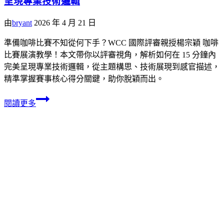
呈現專業技術邏輯
由
bryant
2026 年 4 月 21 日
準備咖啡比賽不知從何下手？WCC 國際評審親授楊宗穎 咖啡
比賽展演教學！本文帶你以評審視角，解析如何在 15 分鐘內
完美呈現專業技術邏輯，從主題構思、技術展現到感官描述，
精準掌握賽事核心得分關鍵，助你脫穎而出。
閱讀更多