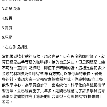
3.流量流速
4.位置
5.高度
6.晃動
7.左右手協調性
當能做到這七點的時候，想必也是至少有程度的咖啡師了，就
算已經是高手等級的咖啡師，練的也是這些。但是問題是…總
不可能一直用牛奶練吧…即使不算時間的話，這樣是要花多少
金錢的材料費呀!?對嗎?如果有方式可以讓你練得最快，省最
多的錢，我想大家一定都會喜歡這種方式，你說對嗎?向上餐
飲教學中心，為學員設計了一套系統化、科學化的拿鐵藝術學
習方法，且已經實施了六年多，期間已經幫助了許多學員從零
基礎到能夠製作高手等級的組合圖型。有興趣嗎?趕快來向上
看看。