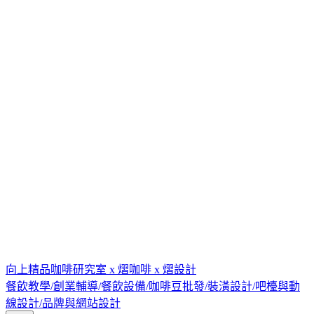
向上精品咖啡研究室 x 熠咖啡 x 熠設計
餐飲教學/創業輔導/餐飲設備/咖啡豆批發/裝潢設計/吧檯與動
線設計/品牌與網站設計