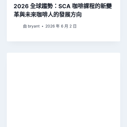
2026 全球趨勢：SCA 咖啡課程的新變
革與未來咖啡人的發展方向
由
bryant
2026 年 6 月 2 日