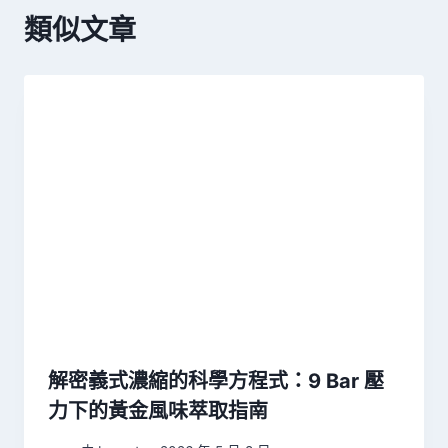
類似文章
解密義式濃縮的科學方程式：9 Bar 壓
力下的黃金風味萃取指南