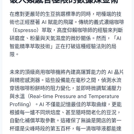
在應對更嚴苛的生豆挑選標準的同時，吧檯端的技
術也正經歷著 AI 賦能的飛躍。傳統的義式濃縮咖啡
（Espresso）萃取，高度仰賴咖啡師的經驗來判斷
研磨度、粉量與天氣濕度的微妙關係。然而，「AI
智能精準萃取技術」正在打破這種經驗法則的局
限。
未來的頂級商用咖啡機將內建高運算能力的 AI 晶片
與精密感測器。這些設備能在毫秒之間，偵測水流
穿透咖啡粉餅時的阻力變化，並即時微調幫浦壓力
與水溫（Real-time Pressure and Temperature
Profiling）。AI 不僅能記憶最佳的萃取曲線，更能
根據每一爐不同烘焙度、甚至隨時間老化的豆況，
自動化補償萃取參數。這確保了無論是開店的第一
杯還是尖峰時段的第五百杯，每一滴咖啡液都能達