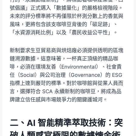
號倡議」正式邁入「數據量化」的嚴格檢視階段。
未來的評分標準將不再僅限於杯測分數上的香氣與
風味，更將包含該支咖啡豆背後的「碳足跡」、
「水資源消耗比例」以及「農民收益公平性」。
新制要求生豆貿易商與烘焙廠必須提供透明的區塊
鏈溯源數據。這意味著，一杯真正頂級的精品咖
啡，必須在環境友善（Environmental）、社會責
任（Social）與公司治理（Governance）的 ESG
指標上達到嚴苛的標準。對於咖啡館與從業人員而
言，選擇符合 SCA 永續新制的咖啡豆，將成為品
牌建立信任感與市場競爭力的關鍵護城河。
二、AI 智能精準萃取技術：突
破人類感官極限的數據煉金術