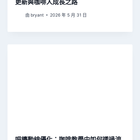
更新與咖啡人成長之路
由
bryant
2026 年 5 月 31 日
吧檯動線優化：咖啡教學中如何透過流