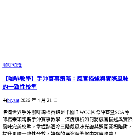
咖啡知識
【咖啡教學】手沖賽事策略：感官描述與實際風味
的一致性校準
由
bryant
2026 年 4 月 21 日
準備世界手沖咖啡錦標賽總是卡關？WCC國際評審暨SCA導
師楊宗穎親撰手沖賽事教學，深度解析如何將感官描述與實際
風味完美校準。掌握熱溫冷三階段風味光譜與避開賽場陷阱，
提升風味一致性分數，讓你的展演精準擊中評審味蕾！