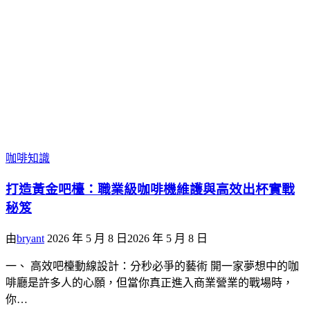
咖啡知識
打造黃金吧檯：職業級咖啡機維護與高效出杯實戰
秘笈
由
bryant
2026 年 5 月 8 日
2026 年 5 月 8 日
一、 高效吧檯動線設計：分秒必爭的藝術 開一家夢想中的咖
啡廳是許多人的心願，但當你真正進入商業營業的戰場時，
你…