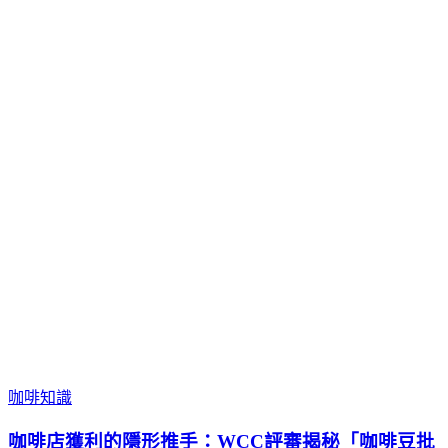
咖啡知識
咖啡店獲利的隱形推手：WCC評審揭秘「咖啡豆批