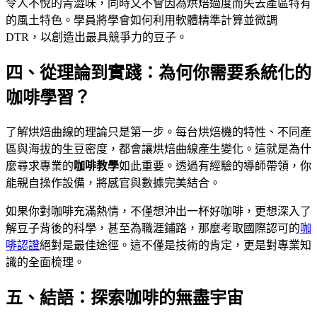
令人不悅的青澀味，同時又不會因為烘焙過度而失去產區特有
的風土特色。學員將學會如何利用軟體精準計算並微調
DTR，以創造出最具競爭力的豆子。
四、從理論到實踐：為何你需要系統化的
咖啡學習？
了解烘焙曲線的理論只是第一步。每台烘焙機的特性、不同產
區與海拔的生豆密度，都會讓烘焙曲線產生變化。這就是為什
麼尋求專業的
咖啡教學
如此重要。透過有經驗的導師帶領，你
能親自操作設備，將感官與數據完美結合。
如果你對咖啡充滿熱情，不僅想沖出一杯好咖啡，更想深入了
解豆子背後的科學，甚至為職涯鋪路，那麼考取國際認可的
咖
啡認證
絕對是最佳途徑。這不僅是技術的肯定，更是對專業知
識的全面梳理。
五、結語：探索咖啡的無盡宇宙