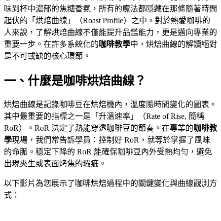
味到杯中濃郁的焦糖香氣，所有的魔法都隱藏在那條隨著時間
起伏的「烘焙曲線」（Roast Profile）之中。對於熱愛咖啡的
人來說，了解烘焙曲線不僅能提升品鑑能力，更是邁向專業的
重要一步。在許多系統化的
咖啡教學
中，烘焙曲線的解讀絕對
是不可或缺的核心環節。
一、什麼是咖啡烘焙曲線？
烘焙曲線是記錄咖啡豆在烘焙機內，溫度隨時間變化的圖表。
其中最重要的指標之一是「升溫速率」（Rate of Rise, 簡稱
RoR）。RoR 決定了熱能穿透咖啡豆的節奏。在專業的
咖啡教
學
現場，我們常告訴學員：控制好 RoR，就等於掌握了風味
的命脈。穩定下降的 RoR 能確保咖啡豆內外受熱均勻，避免
出現夾生或表面烤焦的瑕疵。
以下影片為您展示了咖啡烘焙過程中的關鍵變化與曲線觀測方
式：