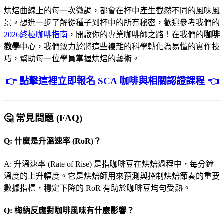
烘焙曲線上的每一次微調，都會在杯中產生截然不同的風味風
景。想進一步了解從種子到杯中的所有秘密，歡迎參考我們的
2026終極咖啡指南
，開啟你的專業咖啡師之路！在我們的
咖啡
教學
中心，我們致力於將這些複雜的科學轉化為易懂的實作技
巧，幫助每一位學員掌握烘焙的藝術。
👉 點擊這裡立即報名 SCA 咖啡與相關認證課程 👈
🤔 常見問題 (FAQ)
Q: 什麼是升溫速率 (RoR)？
A: 升溫速率 (Rate of Rise) 是指咖啡豆在烘焙過程中，每分鐘
溫度的上升幅度。它是烘焙師用來預測與控制烘焙節奏的重要
數據指標，穩定下降的 RoR 有助於咖啡豆均勻受熱。
Q: 梅納反應對咖啡風味有什麼影響？