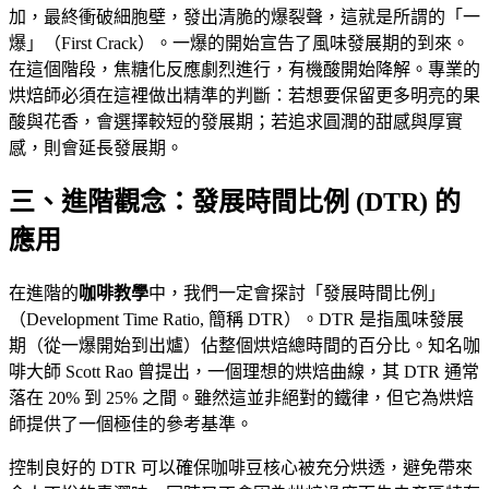
加，最終衝破細胞壁，發出清脆的爆裂聲，這就是所謂的「一
爆」（First Crack）。一爆的開始宣告了風味發展期的到來。
在這個階段，焦糖化反應劇烈進行，有機酸開始降解。專業的
烘焙師必須在這裡做出精準的判斷：若想要保留更多明亮的果
酸與花香，會選擇較短的發展期；若追求圓潤的甜感與厚實
感，則會延長發展期。
三、進階觀念：發展時間比例 (DTR) 的
應用
在進階的
咖啡教學
中，我們一定會探討「發展時間比例」
（Development Time Ratio, 簡稱 DTR）。DTR 是指風味發展
期（從一爆開始到出爐）佔整個烘焙總時間的百分比。知名咖
啡大師 Scott Rao 曾提出，一個理想的烘焙曲線，其 DTR 通常
落在 20% 到 25% 之間。雖然這並非絕對的鐵律，但它為烘焙
師提供了一個極佳的參考基準。
控制良好的 DTR 可以確保咖啡豆核心被充分烘透，避免帶來