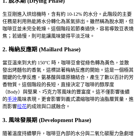
1. 脫水期 (Drying Phase)
生豆剛進入烘焙機時，含有約 10-12% 的水分。此階段的主要
任務是利用熱能將水分轉化為蒸氣排出。雖然稱為脫水期，但
咖啡豆並未完全乾燥。這個階段若節奏過快，容易導致豆表燒
焦；若過慢，則可能讓風味變得平淡乏味。
2. 梅納反應期 (Maillard Phase)
當豆溫來到大約 150°C 時，咖啡豆會從綠色轉為黃色，並散
發出烤麵包的香氣，這標誌著梅納反應的開始。這是一個極其
關鍵的化學反應，氨基酸與還原糖結合，產生了數以百計的芳
香物質。這個階段的長短，直接決定了咖啡的醇厚度
（Body）與堅果、巧克力等風味的豐富度。這不僅影響後續
的
手沖
風味表現，更會影響到義式濃縮咖啡的油脂層質量，進
而影響
拉花
的成效與口感融合。
3. 風味發展期 (Development Phase)
隨著溫度持續攀升，咖啡豆內部的水分與二氧化碳壓力急劇增