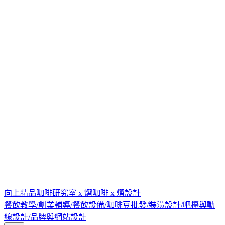
向上精品咖啡研究室 x 熠咖啡 x 熠設計
餐飲教學/創業輔導/餐飲設備/咖啡豆批發/裝潢設計/吧檯與動
線設計/品牌與網站設計