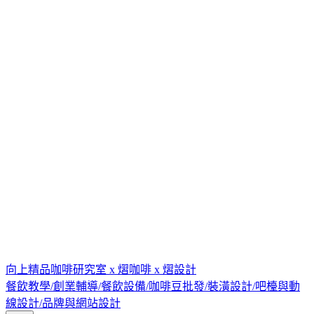
向上精品咖啡研究室 x 熠咖啡 x 熠設計
餐飲教學/創業輔導/餐飲設備/咖啡豆批發/裝潢設計/吧檯與動
線設計/品牌與網站設計