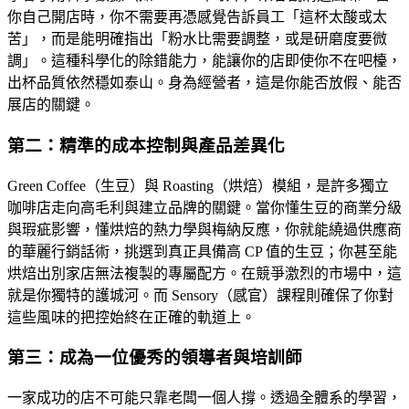
你自己開店時，你不需要再憑感覺告訴員工「這杯太酸或太
苦」，而是能明確指出「粉水比需要調整，或是研磨度要微
調」。這種科學化的除錯能力，能讓你的店即使你不在吧檯，
出杯品質依然穩如泰山。身為經營者，這是你能否放假、能否
展店的關鍵。
第二：精準的成本控制與產品差異化
Green Coffee（生豆）與 Roasting（烘焙）模組，是許多獨立
咖啡店走向高毛利與建立品牌的關鍵。當你懂生豆的商業分級
與瑕疵影響，懂烘焙的熱力學與梅納反應，你就能繞過供應商
的華麗行銷話術，挑選到真正具備高 CP 值的生豆；你甚至能
烘焙出別家店無法複製的專屬配方。在競爭激烈的市場中，這
就是你獨特的護城河。而 Sensory（感官）課程則確保了你對
這些風味的把控始終在正確的軌道上。
第三：成為一位優秀的領導者與培訓師
一家成功的店不可能只靠老闆一個人撐。透過全體系的學習，