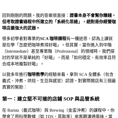
回到剛剛的問題。我的答案很直接：
證書本身不會幫你賺錢，
但考取證書過程中所建立的「系統化思維」，絕對是你經營咖
啡店最強大的武器。
很多初學者對專業的
SCA 咖啡課程
有一種迷思，認為上課就
是在學「怎麼把咖啡煮得好喝」。但其實，當你進入到中階
（Intermediate）甚至專業階（Professional）的領域時，我們探
討的早就不是單純的「好喝」，而是「如何穩定、有效率且符
合成本地複製好喝」。
以我多年進行
咖啡教學
的經驗來看，拿到 SCA 全體系（包含
義式、沖煮、烘焙、生豆與感官）認證，對實際開店有三個最
真實的幫助：
第一：建立堅不可摧的店鋪 SOP 與品管系統
在 Barista（義式咖啡）與 Brewing（金盃沖煮）的課程中，你
學會了用科學數據（如 TDS、萃取率）來客觀溝通風味。當