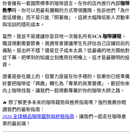
你會擁有一套國際標準的咖啡語言。在你的店內進行內部
咖啡
教學
時，你可以用最有邏輯的方式帶領團隊，告訴他們「為什
麼這樣做」而不是只能「照著做」，這將大幅降低新人流動率
與培訓的隱形成本。
當然，我並不是建議你盲目地一次報名所有
SCA 咖啡課程
。
職涯規劃需要節奏，我通常會建議學生先評估自己店鋪目前的
痛點。是出杯不穩？還是豆子成本太高？從最痛的地方開始對
症下藥，把學到的知識立刻應用在吧檯上，這才是最聰明的投
資。
證書是掛在牆上的，但實力是留在你手裡的。如果你已經準備
好要把咖啡從「興趣」轉化為「專業的商業營運」，歡迎你來
向上咖啡找我，讓我們一起規劃專屬於你的咖啡大師之路。
🔥 想了解更多未來的咖啡趨勢與進修指南嗎？強烈推薦你閱
讀我們的最新指南：
2026 全球精品咖啡趨勢與終極指南
，讓我們一起走在咖啡產
業的最前端！