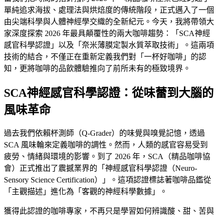
單純追求海拔、處理法與烘焙度的傳統階段，正式邁入了一個
由尖端科學與人體神經學交織的全新紀元。今天，我將帶領大
家深度探索 2026 年最具顛覆性的兩大咖啡趨勢：「SCA神經
感官科學認證」以及「奈米薄膜定製水質萃取技術」。這兩項
技術的結合，不僅正在重新定義我們對「一杯好咖啡」的認
知，更將咖啡的品飲體驗推向了前所未有的極致境界。
SCA神經感官科學認證：從味蕾到大腦的
風味革命
過去我們依賴杯測師（Q-Grader）的味覺與嗅覺記憶，透過
SCA 風味輪來定義咖啡的調性。然而，人類的感官容易受到
疲勞、情緒與環境的影響。到了 2026 年，SCA（精品咖啡協
會）正式推出了震撼業界的「神經感官科學認證（Neuro-
Sensory Science Certification）」。這項認證標誌著咖啡品鑑從
「主觀描述」進化為「客觀的神經科學數據」。
獲得此認證的咖啡專家，不再只是學習如何辨識酸、甜、苦與