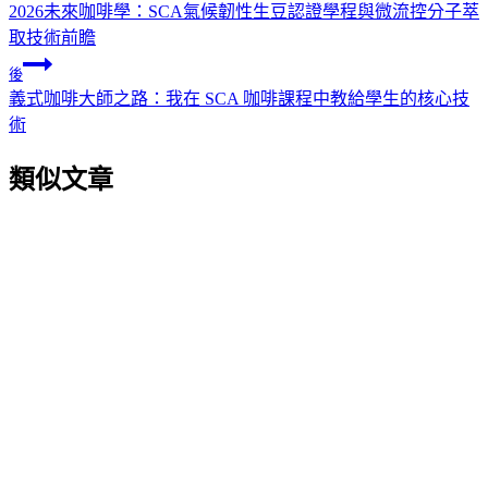
2026未來咖啡學：SCA氣候韌性生豆認證學程與微流控分子萃
取技術前瞻
後
義式咖啡大師之路：我在 SCA 咖啡課程中教給學生的核心技
術
類似文章