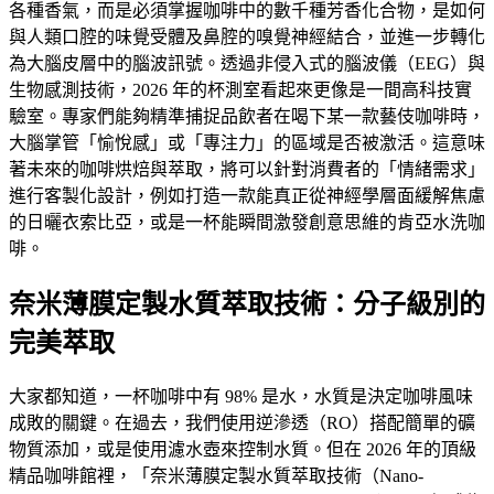
各種香氣，而是必須掌握咖啡中的數千種芳香化合物，是如何
與人類口腔的味覺受體及鼻腔的嗅覺神經結合，並進一步轉化
為大腦皮層中的腦波訊號。透過非侵入式的腦波儀（EEG）與
生物感測技術，2026 年的杯測室看起來更像是一間高科技實
驗室。專家們能夠精準捕捉品飲者在喝下某一款藝伎咖啡時，
大腦掌管「愉悅感」或「專注力」的區域是否被激活。這意味
著未來的咖啡烘焙與萃取，將可以針對消費者的「情緒需求」
進行客製化設計，例如打造一款能真正從神經學層面緩解焦慮
的日曬衣索比亞，或是一杯能瞬間激發創意思維的肯亞水洗咖
啡。
奈米薄膜定製水質萃取技術：分子級別的
完美萃取
大家都知道，一杯咖啡中有 98% 是水，水質是決定咖啡風味
成敗的關鍵。在過去，我們使用逆滲透（RO）搭配簡單的礦
物質添加，或是使用濾水壺來控制水質。但在 2026 年的頂級
精品咖啡館裡，「奈米薄膜定製水質萃取技術（Nano-