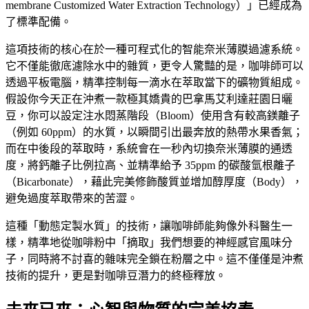
membrane Customized Water Extraction Technology）」已經成為
了標準配備。
這項技術的核心在於一種可程式化的智能奈米薄膜過濾系統。
它不僅能徹底濾除水中的雜質，更令人驚豔的是，咖啡師可以
透過平板電腦，精準控制每一滴水在萃取當下的礦物質組成。
假設你今天正在沖煮一款極其嬌貴的巴拿馬艾利達莊園日曬
豆，你可以設定注水悶蒸階段（Bloom）使用含有較高鎂離子
（例如 60ppm）的水質，以瞬間引出最奔放的熱帶水果香氣；
而在中後段的萃取時，系統會在一秒內切換奈米薄膜的通透
度，將鈣離子比例拉高、並精準給予 35ppm 的碳酸氫根離子
（Bicarbonate），藉此完美修飾酸質並增加醇厚度（Body），
避免過度萃取帶來的苦澀。
這種「動態定製水質」的技術，讓咖啡師能夠像外科醫生一
樣，精準地從咖啡粉中「摘取」我們想要的神經感官風味分
子，同時將不討喜的雜味完全鎖在粉層之中。這不僅僅是沖煮
技術的提升，更是對咖啡豆潛力的終極釋放。