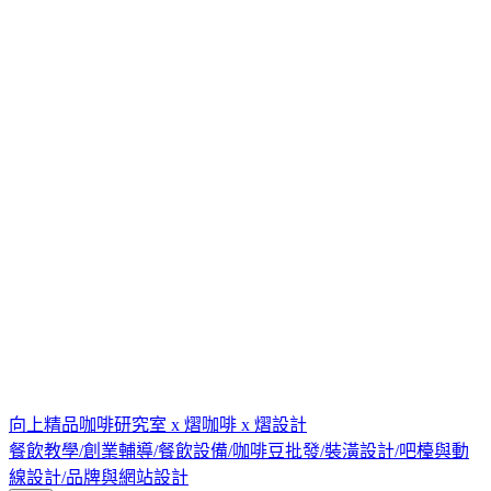
向上精品咖啡研究室 x 熠咖啡 x 熠設計
餐飲教學/創業輔導/餐飲設備/咖啡豆批發/裝潢設計/吧檯與動
線設計/品牌與網站設計