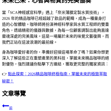
未來已來：心智與物質的完美協奏
當「SCA神經感官科學」遇上「奈米薄膜定製水質技術」，
2026 年的精品咖啡已經超越了飲品的範疇，成為一種量身打
造的心智體驗。咖啡師將扮演神經科學家與水質工程師的雙重
角色，透過精密的儀器與數據，為每一位顧客調製出能夠直達
靈魂深處的完美風味。這是一場屬於未來的味覺文藝復興，而
我們正站在這波浪潮的最前線。
身為咖啡愛好者的你，準備好迎接這場革命了嗎？如果你想更
深入了解這些正在重塑產業的黑科技，掌握未來精品咖啡的絕
對優勢，強烈建議你點擊下方連結，獲取更完整的獨家資訊：
👉
點此探索：2026精品咖啡終極指南，掌握未來的極致萃取
秘密！
文章導覽
前