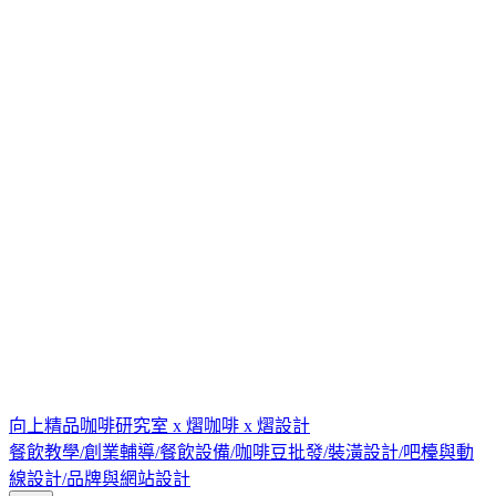
向上精品咖啡研究室 x 熠咖啡 x 熠設計
餐飲教學/創業輔導/餐飲設備/咖啡豆批發/裝潢設計/吧檯與動
線設計/品牌與網站設計