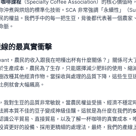
A 咖啡課程
（Specialty Coffee Association）的核心價
煮與烘焙的標準化技術。SCA 非常強調「永續性」（Sustain
民的權益。我們手中的每一把生豆，背後都代表著一個農家
命脈。
產線的最真實衝擊
ryant，農民的收入跟我在吧檯出杯有什麼關係？」關係可大
於生產成本，農民為了生存，只能選擇減少肥料的使用、縮
樹改種其他經濟作物。當採收與處理的品質下降，這些生豆
比例就會大幅飆高。
，我對生豆的品質非常敏銳。當農民權益受損、經濟不穩定
法將本質不佳的豆子變成神級佳釀。這就是為什麼在我們的
認識公平貿易、直接貿易，以及了解一杯咖啡的真實成本。
投資更好的設備、採用更精細的處理法，最終，我們的產線