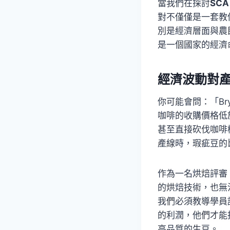
當我們在探討
SC
對不僅僅是一套教你沖
別是經濟層面與農
是一個國家的經濟
經濟波動對
你可能會問：「B
咖啡的收購價格低
甚至直接砍伐咖啡
產線時，瑕疵豆的
作為一名烘焙評審
的烘焙技術，也無
我們必須教導學員
的利潤，他們才能
高品質的生豆。