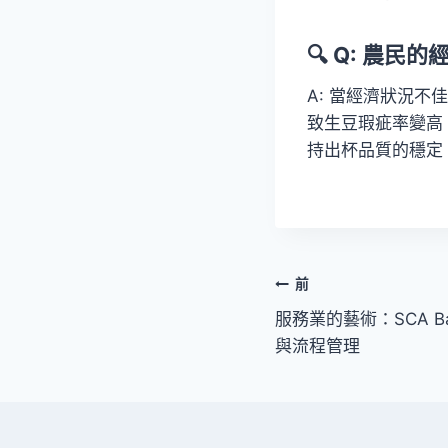
🔍 Q: 農
A: 當經濟狀況
致生豆瑕疵率變高
持出杯品質的穩定
前
服務業的藝術：SCA B
與流程管理