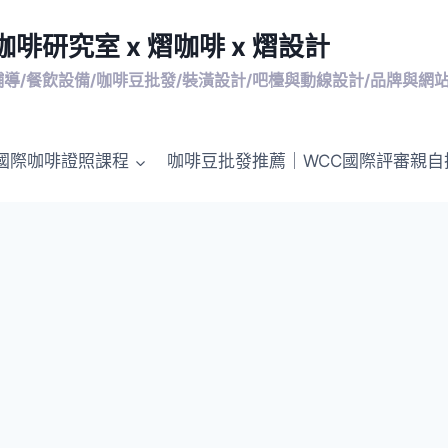
啡研究室 x 熠咖啡 x 熠設計
輔導/餐飲設備/咖啡豆批發/裝潢設計/吧檯與動線設計/品牌與網
P 國際咖啡證照課程
咖啡豆批發推薦｜WCC國際評審親