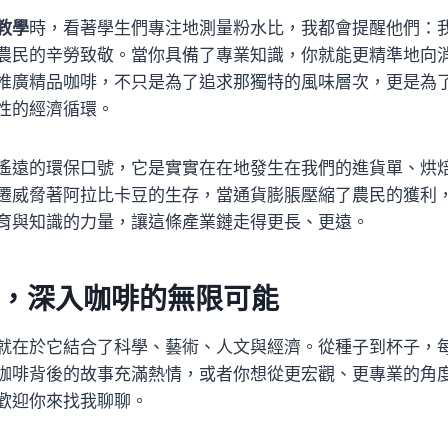
教學
時，看著學生們專注地測量粉水比，我都會提醒他們：
農民的辛勞致敬。當你具備了專業知識，你就能更精準地向
推廣精品咖啡，不只是為了追求那獨特的風味層次，更是為
性的經濟循環。
遙遠的環保口號，它是實實在在地發生在我們的進貨單、烘
遷威脅著阿拉比卡豆的生存，當通貨膨脹壓縮了農民的獲利
育與知識的力量，讓這條產業鏈走得更長、更遠。
，深入咖啡的無限可能
就在於它結合了科學、藝術、人文與經濟。從種子到杯子，
咖啡背後的故事充滿熱情，或者你想從更宏觀、更專業的角
歡迎你來找我聊聊。