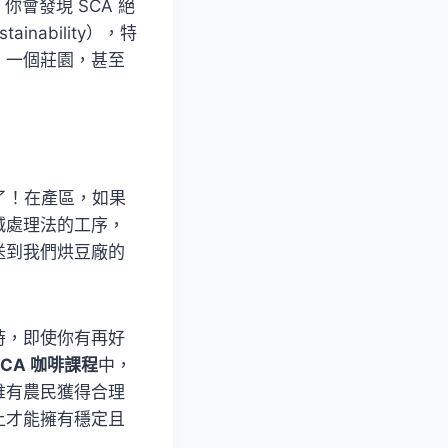
值時，你會發現 SCA 絕
ability），特
、一個莊園，甚至
了！在產區，如果
減處理法的工序，
送到我們烘豆廠的
時，即使你有再好
SCA 咖啡課程
中，
唯有農民獲得合理
上才能擁有穩定且