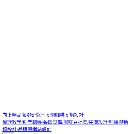
向上精品咖啡研究室 x 熠咖啡 x 熠設計
餐飲教學/創業輔導/餐飲設備/咖啡豆批發/裝潢設計/吧檯與動
線設計/品牌與網站設計