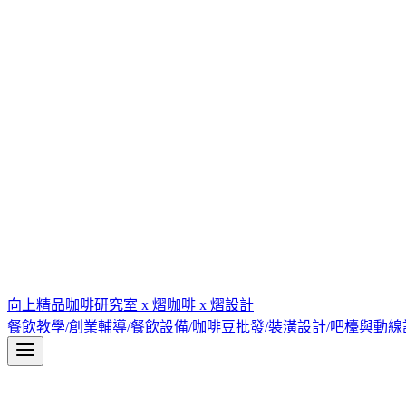
向上精品咖啡研究室 x 熠咖啡 x 熠設計
餐飲教學/創業輔導/餐飲設備/咖啡豆批發/裝潢設計/吧檯與動