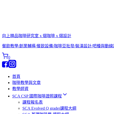
向上精品咖啡研究室 x 熠咖啡 x 熠設計
餐飲教學/創業輔導/餐飲設備/咖啡豆批發/裝潢設計/吧檯與動
0
首頁
咖啡教學與文章
教學師資
SCA CSP 國際咖啡證照課程
課程報名表
SCA Evolved Q grader課程大綱