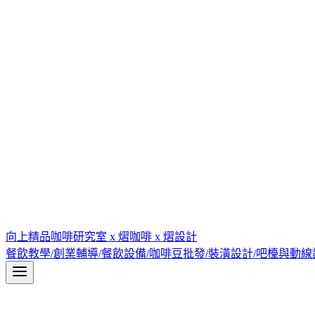
向上精品咖啡研究室 x 熠咖啡 x 熠設計
餐飲教學/創業輔導/餐飲設備/咖啡豆批發/裝潢設計/吧檯與動