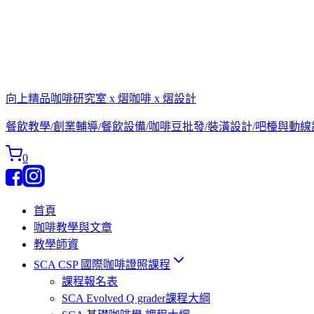
向上精品咖啡研究室 x 熠咖啡 x 熠設計
餐飲教學/創業輔導/餐飲設備/咖啡豆批發/裝潢設計/吧檯與動
0
首頁
咖啡教學與文章
教學師資
SCA CSP 國際咖啡證照課程
課程報名表
SCA Evolved Q grader課程大綱