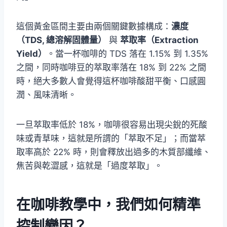
這個黃金區間主要由兩個關鍵數據構成：
濃度
（TDS, 總溶解固體量）
與
萃取率（Extraction
Yield）
。當一杯咖啡的 TDS 落在 1.15% 到 1.35%
之間，同時咖啡豆的萃取率落在 18% 到 22% 之間
時，絕大多數人會覺得這杯咖啡酸甜平衡、口感圓
潤、風味清晰。
一旦萃取率低於 18%，咖啡很容易出現尖銳的死酸
味或青草味，這就是所謂的「萃取不足」；而當萃
取率高於 22% 時，則會釋放出過多的木質部纖維、
焦苦與乾澀感，這就是「過度萃取」。
在咖啡教學中，我們如何精準
控制變因？