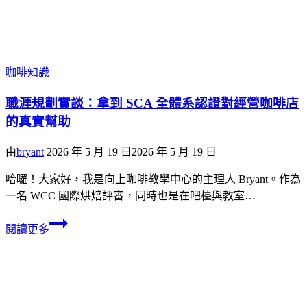
咖啡知識
職涯規劃實談：拿到 SCA 全體系認證對經營咖啡店
的真實幫助
由
bryant
2026 年 5 月 19 日
2026 年 5 月 19 日
哈囉！大家好，我是向上咖啡教學中心的主理人 Bryant。作為
一名 WCC 國際烘焙評審，同時也是在吧檯與教室…
閱讀更多