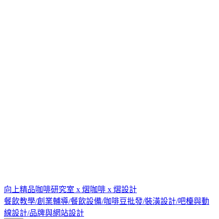
向上精品咖啡研究室 x 熠咖啡 x 熠設計
餐飲教學/創業輔導/餐飲設備/咖啡豆批發/裝潢設計/吧檯與動
線設計/品牌與網站設計