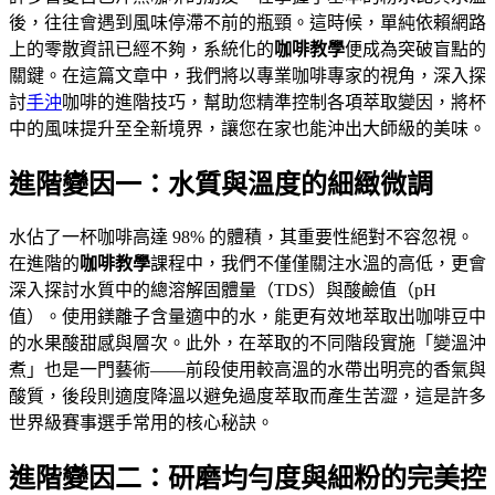
後，往往會遇到風味停滯不前的瓶頸。這時候，單純依賴網路
上的零散資訊已經不夠，系統化的
咖啡教學
便成為突破盲點的
關鍵。在這篇文章中，我們將以專業咖啡專家的視角，深入探
討
手沖
咖啡的進階技巧，幫助您精準控制各項萃取變因，將杯
中的風味提升至全新境界，讓您在家也能沖出大師級的美味。
進階變因一：水質與溫度的細緻微調
水佔了一杯咖啡高達 98% 的體積，其重要性絕對不容忽視。
在進階的
咖啡教學
課程中，我們不僅僅關注水溫的高低，更會
深入探討水質中的總溶解固體量（TDS）與酸鹼值（pH
值）。使用鎂離子含量適中的水，能更有效地萃取出咖啡豆中
的水果酸甜感與層次。此外，在萃取的不同階段實施「變溫沖
煮」也是一門藝術——前段使用較高溫的水帶出明亮的香氣與
酸質，後段則適度降溫以避免過度萃取而產生苦澀，這是許多
世界級賽事選手常用的核心秘訣。
進階變因二：研磨均勻度與細粉的完美控