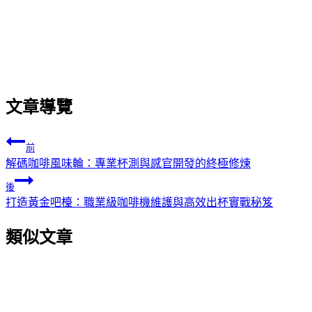
文章導覽
前
解碼咖啡風味輪：專業杯測與感官開發的終極修煉
後
打造黃金吧檯：職業級咖啡機維護與高效出杯實戰秘笈
類似文章