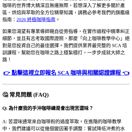
咖啡的世界博大精深且無邊無際，若想深入了解更多關於產
區、烘焙與萃取的全方位精華知識，請務必參考我們的旗艦級
指南：
2026 終極咖啡指南
。
如果您渴望有專業導師親自從旁指導，在實作過程中精準糾正
細節，並且有志考取國際證照，那麼「向上咖啡教學中心」絕
對是您投資自己的最佳選擇。我們提供業界最完整的 SCA 培
訓課程，幫助您在咖啡之路上穩紮穩打，一步步成就大師之
路！
👉 點擊這裡立即報名 SCA 咖啡與相關認證課程 👈
🤔 常見問題 (FAQ)
Q: 為什麼我的手沖咖啡總是會出現苦澀味？
A: 苦澀味通常來自咖啡粉的過度萃取。在進階的咖啡教學
中，我們建議可以從幾個變因著手調整：嘗試降低沖煮的水