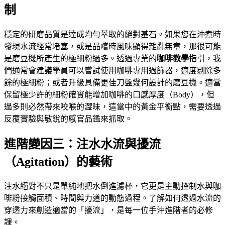
制
穩定的研磨品質是達成均勻萃取的絕對基石。如果您在沖煮時
發現水流經常堵塞，或是品嚐時風味顯得雜亂無章，那很可能
是磨豆機所產生的極細粉過多。透過專業的
咖啡教學
指引，我
們通常會建議學員可以嘗試使用咖啡專用過篩器，適度剔除多
餘的極細粉；或者升級具備更佳刀盤幾何設計的磨豆機。適當
保留極少許的細粉確實能增加咖啡的口感厚度（Body），但
過多則必然帶來咬喉的澀味，這當中的黃金平衡點，需要透過
反覆實驗與敏銳的感官品鑑來抓取。
進階變因三：注水水流與擾流
（Agitation）的藝術
注水絕對不只是單純地把水倒進濾杯，它更是主動控制水與咖
啡粉接觸面積、時間與力道的動態過程。了解如何透過水流的
穿透力來創造適當的「擾流」，是每一位手沖進階者的必修
課。