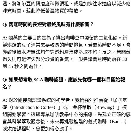
溫、將咖啡豆的研磨度稍微調粗，或是加快注水速度以減少總
沖煮時間，藉此降低苦澀物質的釋放。
Q: 悶蒸時間的長短對最終風味有什麼影響？
A: 悶蒸的主要目的是為了排出咖啡豆中殘留的二氧化碳。新
鮮烘焙的豆子通常需要較長的時間排氣，若悶蒸時間不足，會
導致後續水流無法均勻穿透粉層造成萃取不均；反之，若悶蒸
過久則可能流失部分珍貴的香氣。一般建議悶蒸時間落在 30
到 45 秒之間為佳。
Q: 如果想考取 SCA 咖啡認證，應該先從哪一個科目開始報
名？
A: 對於剛接觸認證系統的初學者，我們強烈推薦從「咖啡基
礎（Introduction to Coffee）」或「金杯萃取（Brewing）」模
組開始學習。透過專業咖啡教學中心的指導，先建立正確的感
官與科學萃取觀念後，未來再挑戰進階的義式咖啡（Barista）
或烘焙課程時，會更加得心應手。