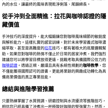
內的水位，讓最終的風味表現乾淨俐落、尾韻綿長。
從手沖到全面精進：拉花與咖啡認證的隱
藏價值
手沖技巧的深度提升，能大幅鍛鍊您對咖啡風味細節的敏銳度
與解析能力。這樣扎實的感官訓練，對於未來學習義式咖啡濃
縮萃取、甚至是高難度的
拉花
技巧，都有著極大的底層邏輯幫
助。如果您對咖啡的熱情不僅止於日常的居家沖煮，我們強烈
建議您可以將學習目標放得更遠，挑戰考取具備國際公信力的
咖啡認證
。透過正規、嚴謹且具有系統性規劃的
咖啡教學
，您
不僅能獲得國際認可的證書，更能將業餘的興趣成功轉化為具
備商業價值的真正專業技能。
總結與進階學習推薦
只要熟練掌握了水質微調、研磨控制與水流擾流等進階技巧，
相信您已經具備了沖煮出一杯極致好咖啡的堅強實力。然而，