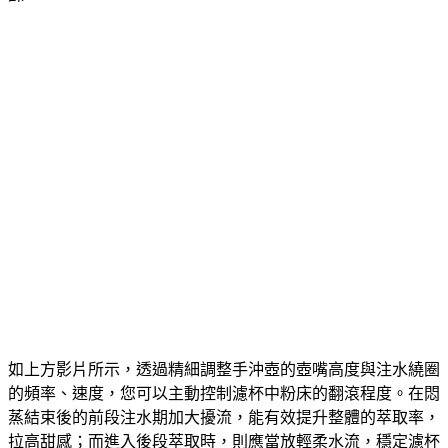
如上方影片所示，透過精細調整手沖壺的壺嘴高度與注水繞圈
的頻率、速度，您可以主動控制濾杯中粉床的翻滾程度。在悶
蒸結束後的前段注水期加大擾流，能有效提升整體的萃取率，
拉高甜感；而進入後段萃取時，則應當放輕柔水流，穩定濾杯