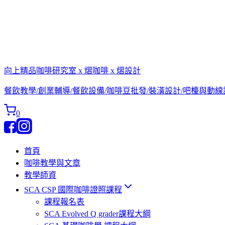
向上精品咖啡研究室 x 熠咖啡 x 熠設計
餐飲教學/創業輔導/餐飲設備/咖啡豆批發/裝潢設計/吧檯與動
0
首頁
咖啡教學與文章
教學師資
SCA CSP 國際咖啡證照課程
課程報名表
SCA Evolved Q grader課程大綱