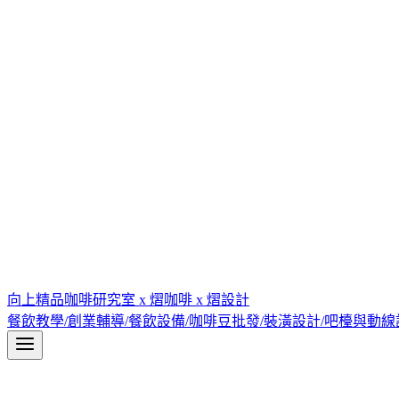
向上精品咖啡研究室 x 熠咖啡 x 熠設計
餐飲教學/創業輔導/餐飲設備/咖啡豆批發/裝潢設計/吧檯與動