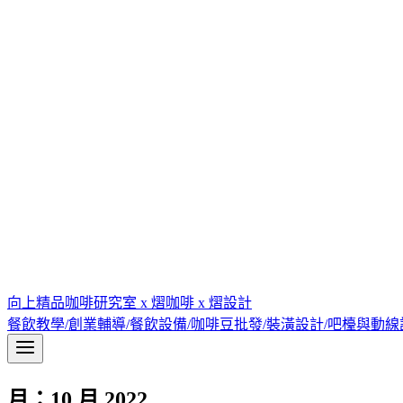
向上精品咖啡研究室 x 熠咖啡 x 熠設計
餐飲教學/創業輔導/餐飲設備/咖啡豆批發/裝潢設計/吧檯與動
月：10 月 2022