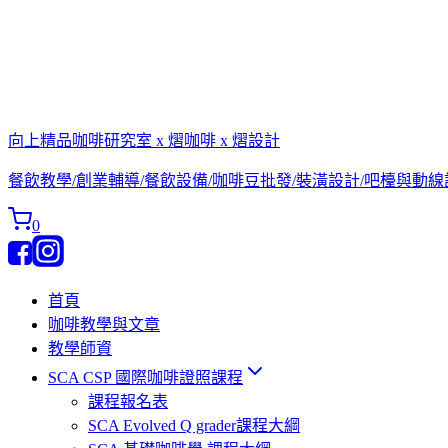
向上精品咖啡研究室 x 熠咖啡 x 熠設計
餐飲教學/創業輔導/餐飲設備/咖啡豆批發/裝潢設計/吧檯與動
0
首頁
咖啡教學與文章
教學師資
SCA CSP 國際咖啡證照課程
課程報名表
SCA Evolved Q grader課程大綱