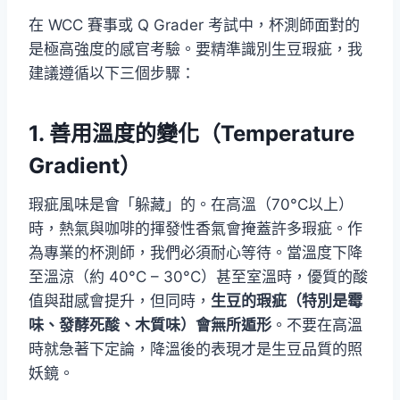
在 WCC 賽事或 Q Grader 考試中，杯測師面對的
是極高強度的感官考驗。要精準識別生豆瑕疵，我
建議遵循以下三個步驟：
1. 善用溫度的變化（Temperature
Gradient）
瑕疵風味是會「躲藏」的。在高溫（70°C以上）
時，熱氣與咖啡的揮發性香氣會掩蓋許多瑕疵。作
為專業的杯測師，我們必須耐心等待。當溫度下降
至溫涼（約 40°C – 30°C）甚至室溫時，優質的酸
值與甜感會提升，但同時，
生豆的瑕疵（特別是霉
味、發酵死酸、木質味）會無所遁形
。不要在高溫
時就急著下定論，降溫後的表現才是生豆品質的照
妖鏡。