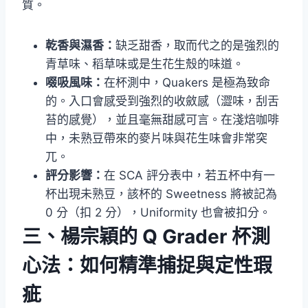
質。
乾香與濕香：
缺乏甜香，取而代之的是強烈的
青草味、稻草味或是生花生殼的味道。
啜吸風味：
在杯測中，Quakers 是極為致命
的。入口會感受到強烈的收斂感（澀味，刮舌
苔的感覺），並且毫無甜感可言。在淺焙咖啡
中，未熟豆帶來的麥片味與花生味會非常突
兀。
評分影響：
在 SCA 評分表中，若五杯中有一
杯出現未熟豆，該杯的 Sweetness 將被記為
0 分（扣 2 分），Uniformity 也會被扣分。
三、楊宗穎的 Q Grader 杯測
心法：如何精準捕捉與定性瑕
疵