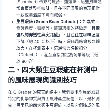
(Scorched) 帶來的焦苦、煙燻味。這些風味通
常會覆蓋整杯咖啡，且在不同溫層的表現相對
一致或隨溫度下降而減弱。
生豆瑕疵 (Green Bean Defects)：
如蟲蛀、
發酵過度、霉變等。這類瑕疵的特徵是
「具備
強烈的穿透性與突兀感」
，且往往在咖啡溫度
下降（約 40°C 以下）時，瑕疵風味會被急遽
放大。在杯測表中，這通常會導致扣分
（Defects），甚至直接判定為商業等級（低
於 80 分）。
二、四大類生豆瑕疵在杯測中
的風味展現與識別技巧
在 Q Grader 的感官訓練中，我們要求學員必須對
特定的化學物質與負面風味產生記憶。以下是杯測
桌上最常見的四大類生豆瑕疵，以及它們造成的風