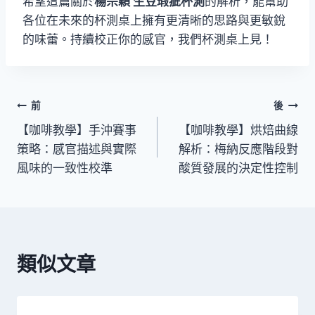
希望這篇關於
楊宗穎 生豆瑕疵杯測
的解析，能幫助
各位在未來的杯測桌上擁有更清晰的思路與更敏銳
的味蕾。持續校正你的感官，我們杯測桌上見！
前
後
【咖啡教學】手沖賽事
【咖啡教學】烘焙曲線
策略：感官描述與實際
解析：梅納反應階段對
風味的一致性校準
酸質發展的決定性控制
類似文章