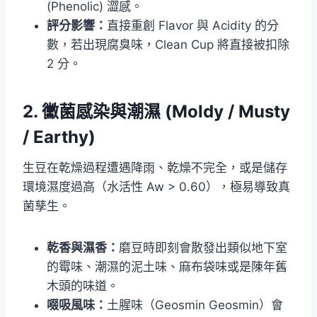
(Phenolic) 澀感。
評分影響：
直接重創 Flavor 與 Acidity 的分
數，若出現腐臭味，Clean Cup 將直接被扣除
2 分。
2. 黴菌感染與潮濕 (Moldy / Musty
/ Earthy)
生豆在乾燥過程遭遇降雨、乾燥不完全，或是儲存
環境濕度過高（水活性 Aw > 0.60），極易導致真
菌孳生。
乾香與濕香：
磨豆時即刻會散發出類似地下室
的霉味、潮濕的泥土味、麻布袋味或是陳年舊
木頭的味道。
啜吸風味：
土腥味（Geosmin Geosmin）會