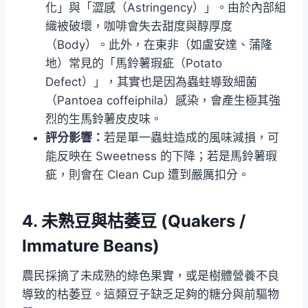
化」與「澀感（Astringency）」。由於內部組
織被破壞，咖啡會失去甜度與醇厚度
（Body）。此外，在東非（如盧安達、蒲隆
地）常見的「馬鈴薯瑕疵（Potato
Defect）」，其實也是因為蟲蛀導致細菌
（Pantoea coffeiphila）感染，會產生極其強
烈的生馬鈴薯皮皮味。
評分影響：
若是單一蟲蛀造成的風味減損，可
能反映在 Sweetness 的下降；若是馬鈴薯瑕
疵，則會在 Clean Cup 遭到嚴厲扣分。
4. 未熟豆與枯萎豆 (Quakers /
Immature Beans)
農民採摘了未成熟的綠色果實，或是樹體營養不良
導致的枯萎豆。這類豆子缺乏足夠的糖分與前驅物