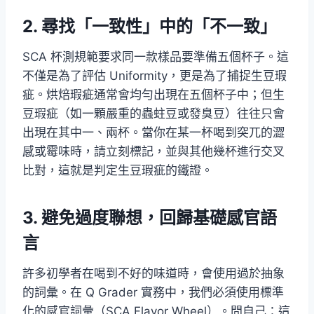
2. 尋找「一致性」中的「不一致」
SCA 杯測規範要求同一款樣品要準備五個杯子。這
不僅是為了評估 Uniformity，更是為了捕捉生豆瑕
疵。烘焙瑕疵通常會均勻出現在五個杯子中；但生
豆瑕疵（如一顆嚴重的蟲蛀豆或發臭豆）往往只會
出現在其中一、兩杯。當你在某一杯喝到突兀的澀
感或霉味時，請立刻標記，並與其他幾杯進行交叉
比對，這就是判定生豆瑕疵的鐵證。
3. 避免過度聯想，回歸基礎感官語
言
許多初學者在喝到不好的味道時，會使用過於抽象
的詞彙。在 Q Grader 實務中，我們必須使用標準
化的感官詞彙（SCA Flavor Wheel）。問自己：這