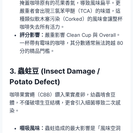
掩蓋咖啡原有的花果香氣，導致風味扁平。更
嚴重者會出現三氯苯甲醚（TCA）的味道，這
種類似軟木塞污染（Corked）的風味會讓整杯
咖啡失去所有活力。
評分影響：
嚴重影響 Clean Cup 與 Overall。
一杯帶有霉味的咖啡，其分數通常無法跨越 80
分的精品門檻。
3. 蟲蛀豆 (Insect Damage /
Potato Defect)
咖啡果實蠅（CBB）鑽入果實產卵，幼蟲啃食豆
體，不僅破壞生豆結構，更會引入細菌導致二次感
染。
啜吸風味：
蟲蛀造成的最大影響是「風味空洞