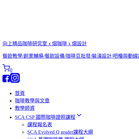
向上精品咖啡研究室 x 熠咖啡 x 熠設計
餐飲教學/創業輔導/餐飲設備/咖啡豆批發/裝潢設計/吧檯與動
0
首頁
咖啡教學與文章
教學師資
SCA CSP 國際咖啡證照課程
課程報名表
SCA Evolved Q grader課程大綱