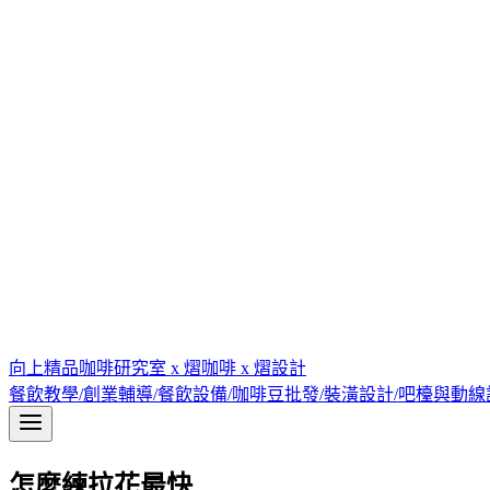
向上精品咖啡研究室 x 熠咖啡 x 熠設計
餐飲教學/創業輔導/餐飲設備/咖啡豆批發/裝潢設計/吧檯與動
怎麼練拉花最快