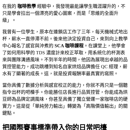
在我的
咖啡教學
經驗中，我發現最能讓學生職涯躍升的，不
只是學會拉出一個漂亮的愛心圖案，而是「思維的全面升
級」。
我曾有一位學生，原本在連鎖店工作了三年，每天機械式地出
杯，薪水一直停滯不前。後來他決定投資自己，來到向上教學
中心報名了感官與沖煮的
SCA 咖啡課程
。在課堂上，他學會
了如何用科學的 TDS 濃度計來校正萃取，用系統化的杯測表
來與團隊溝通風味。不到半年的時間，他因為展現出卓越的品
質控管能力，成功跳槽到知名自家烘焙品牌擔任 QC 經理，薪
水有了顯著的成長。這，就是投資報酬率最真實的寫照。
當你具備了數據分析與感官校正的能力，你就不再只是一個聽
指令出杯的吧檯手。你能勝任店長進行品質控管，你能成為烘
豆師為品牌定調風味，你甚至具備了獨立營運一家咖啡店的硬
實力。這是從「單純勞力輸出」轉變為「高階價值輸出」的關
鍵點。
把國際賽事標準帶入你的日常吧檯