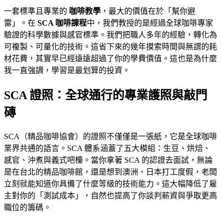
一套標準且專業的
咖啡教學
，最大的價值在於「幫你避
雷」。在
SCA 咖啡課程
中，我們教授的是經過全球咖啡專家
驗證的科學數據與感官標準。我們把職人多年的經驗，轉化為
可複製、可量化的技術。這省下來的幾年摸索時間與無謂的耗
材花費，其實早已經遠遠超過了你的學費價值。這也是為什麼
我一直強調，學習是最划算的投資。
SCA 證照：全球通行的專業護照與敲門
磚
SCA（精品咖啡協會）的證照不僅僅是一張紙，它是全球咖啡
業界共通的語言。SCA 體系涵蓋了五大模組：生豆、烘焙、
感官、沖煮與義式吧檯。當你拿著 SCA 的認證去面試，無論
是在台北的精品咖啡館，還是想到澳洲、日本打工度假，老闆
立刻就能知道你具備了什麼等級的技術能力。這大幅降低了雇
主對你的「測試成本」，自然也提高了你談判薪資與爭取更高
職位的籌碼。