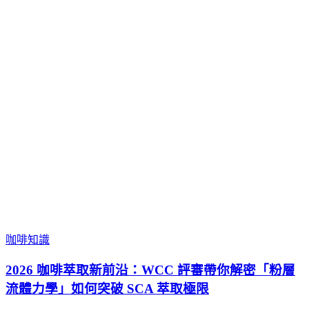
咖啡知識
2026 咖啡萃取新前沿：WCC 評審帶你解密「粉層
流體力學」如何突破 SCA 萃取極限