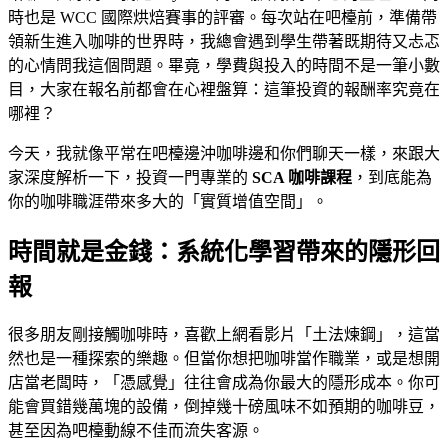
時也是 WCC 國際烘焙賽事的評審。每次站在吧檯前，準備帶
領新生進入咖啡的世界時，我總會遇到學生帶著既期待又忐忑
的心情問我這個問題。畢竟，學費與投入的時間不是一筆小數
目，大家在報名前都會在心裡盤算：這筆投資的報酬率究竟在
哪裡？
今天，我就像平常在吧檯邊沖咖啡邊和你們聊天一樣，來跟大
家深度解析一下，投資一門專業的
SCA 咖啡課程
，到底能為
你的咖啡職涯帶來多大的「實質增值空間」。
時間就是金錢：系統化學習帶來的隱形回
報
很多朋友剛接觸咖啡時，喜歡上網看影片「土法煉鋼」，這當
然也是一種探索的樂趣。但當你想把咖啡當作職業，或是想開
店當老闆時，「憑感覺」往往會成為你最大的隱形成本。你可
能會買錯幾萬塊的設備，倒掉幾十磅風味不如預期的咖啡豆，
甚至因為吧檯動線不佳而流失客源。