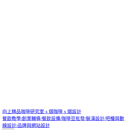
向上精品咖啡研究室 x 熠咖啡 x 熠設計
餐飲教學/創業輔導/餐飲設備/咖啡豆批發/裝潢設計/吧檯與動
線設計/品牌與網站設計