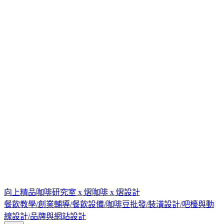
向上精品咖啡研究室 x 熠咖啡 x 熠設計
餐飲教學/創業輔導/餐飲設備/咖啡豆批發/裝潢設計/吧檯與動
線設計/品牌與網站設計