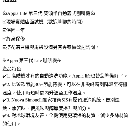
👍Appia Life 第三代 雙頭半自動義式咖啡機👍
☑️現場實體店面試機（歡迎聊聊約時間）
☑️保固一年
☑️終身保修
☑️搭配磨豆機與周邊設備另有專案價歡迎詢問。
☕Appia 第三代 Life 咖啡機☕
產品特色
✔️1. 高階機才有的自動清洗功能，Appia life也替您準備好了。
✔️2. 比舊款節能30%節能待機，可以在非尖峰時刻降溫至待機
溫度，使用時短時間內升溫至工作溫度。
✔️3. Nuova Simonelli獨家技術SIS有壓預浸泡系統，告別煙
燻、焦苦味，使風味與醇厚度提升與加分。
✔️4. 對地球環境友善，全機使用更環保的材質，減少多餘材質
的使用。