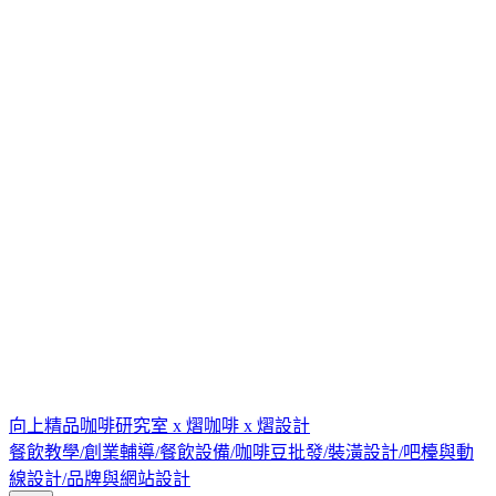
向上精品咖啡研究室 x 熠咖啡 x 熠設計
餐飲教學/創業輔導/餐飲設備/咖啡豆批發/裝潢設計/吧檯與動
線設計/品牌與網站設計