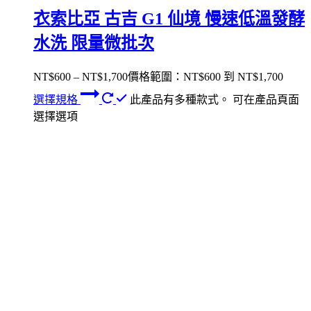
衣索比亞 古吉 G1 仙境 慢速低溫發酵
水洗 限量微批次
NT$
600
–
NT$
1,700
價格範圍：NT$600 到 NT$1,700
選擇規格
此產品有多種款式。 可在產品頁面
選擇選項