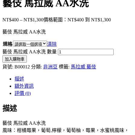
藝伎 馬拉威 AA水洗
NT$
400
–
NT$
1,300
價格範圍：NT$400 到 NT$1,300
藝伎 馬拉威 AA水洗
規格
清除
藝伎 馬拉威 AA水洗 數量
加入購物車
貨號:
B00012
分類:
非洲豆
標籤:
馬拉威 藝伎
描述
額外資訊
評價 (0)
描述
藝伎 馬拉威 AA水洗
風味：柑橘莓果，葡萄,檸檬，葡萄柚，莓果，水蜜桃風味，