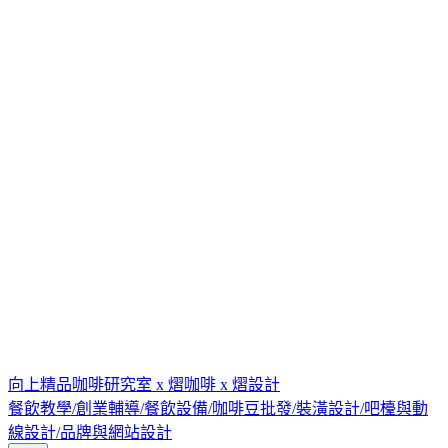
向上精品咖啡研究室 x 熠咖啡 x 熠設計
餐飲教學/創業輔導/餐飲設備/咖啡豆批發/裝潢設計/吧檯與動
線設計/品牌與網站設計