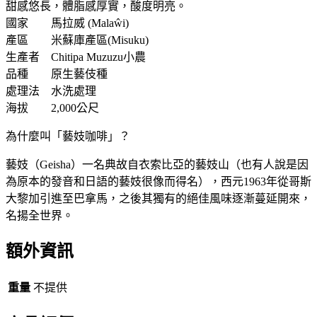
甜感悠長，體脂感厚實，酸度明亮。
國家 馬拉威 (Malaŵi)
產區 米蘇庫產區(Misuku)
生產者 Chitipa Muzuzu小農
品種 原生藝伎種
處理法 水洗處理
海拔 2,000公尺
為什麼叫「藝妓咖啡」？
藝妓（Geisha）一名典故自衣索比亞的藝妓山（也有人說是因
為原本的發音和日語的藝妓很像而得名），西元1963年從哥斯
大黎加引進至巴拿馬，之後其獨有的絕佳風味逐漸蔓延開來，
名揚全世界。
額外資訊
重量
不提供