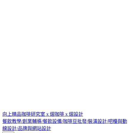
向上精品咖啡研究室 x 熠咖啡 x 熠設計
餐飲教學/創業輔導/餐飲設備/咖啡豆批發/裝潢設計/吧檯與動
線設計/品牌與網站設計