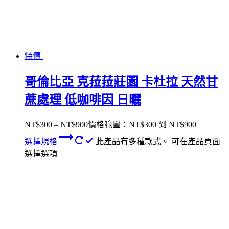
特價
哥倫比亞 克菈菈莊園 卡杜拉 天然甘
蔗處理 低咖啡因 日曬
NT$
300
–
NT$
900
價格範圍：NT$300 到 NT$900
選擇規格
此產品有多種款式。 可在產品頁面
選擇選項