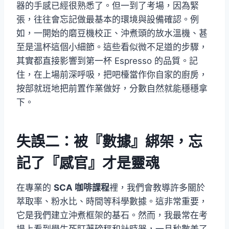
器的手感已經很熟悉了。但一到了考場，因為緊
張，往往會忘記做最基本的環境與設備確認。例
如，一開始的磨豆機校正、沖煮頭的放水溫機、甚
至是溫杯這個小細節。這些看似微不足道的步驟，
其實都直接影響到第一杯 Espresso 的品質。記
住，在上場前深呼吸，把吧檯當作你自家的廚房，
按部就班地把前置作業做好，分數自然就能穩穩拿
下。
失誤二：被『數據』綁架，忘
記了『感官』才是靈魂
在專業的
SCA 咖啡課程
裡，我們會教導許多關於
萃取率、粉水比、時間等科學數據。這非常重要，
它是我們建立沖煮框架的基石。然而，我最常在考
場上看到學生死盯著磅秤和計時器，一旦秒數差了