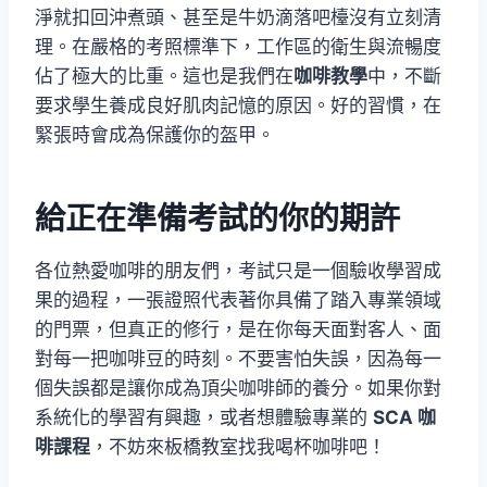
淨就扣回沖煮頭、甚至是牛奶滴落吧檯沒有立刻清
理。在嚴格的考照標準下，工作區的衛生與流暢度
佔了極大的比重。這也是我們在
咖啡教學
中，不斷
要求學生養成良好肌肉記憶的原因。好的習慣，在
緊張時會成為保護你的盔甲。
給正在準備考試的你的期許
各位熱愛咖啡的朋友們，考試只是一個驗收學習成
果的過程，一張證照代表著你具備了踏入專業領域
的門票，但真正的修行，是在你每天面對客人、面
對每一把咖啡豆的時刻。不要害怕失誤，因為每一
個失誤都是讓你成為頂尖咖啡師的養分。如果你對
系統化的學習有興趣，或者想體驗專業的
SCA 咖
啡課程
，不妨來板橋教室找我喝杯咖啡吧！