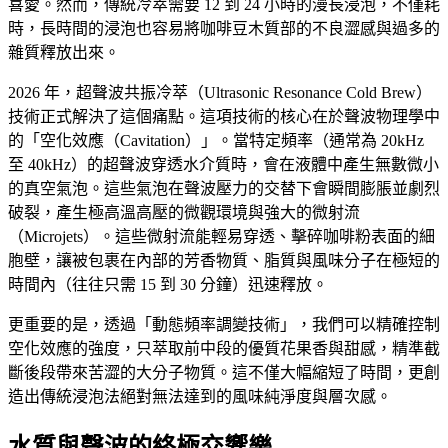
喜愛。然而，傳統冷萃需要 12 到 24 小時的漫長浸泡，不僅耗
時，長時間的浸泡也容易將咖啡豆木質部的不良澀感與過多的
雜質釋放出來。
2026 年，超聲波共振冷萃（Ultrasonic Resonance Cold Brew）
技術正式解決了這個痛點。這項技術的核心在於聲波物理學中
的「空化效應（Cavitation）」。當特定頻率（通常為 20kHz
至 40kHz）的超聲波穿透水介質時，會在液體中產生無數微小
的真空氣泡。這些氣泡在聲波壓力的交替下會瞬間膨脹並劇烈
破裂，產生極高溫高壓的微觀環境與強大的微射流
（Microjets）。這些微射流能輕易穿透、擊碎咖啡粉表面的細
胞壁，讓被包裹在內部的芳香物質、脂質與風味分子在極短的
時間內（往往只需 15 到 30 分鐘）迅速釋放。
更重要的是，透過「動態頻率調變技術」，我們可以精確控制
空化效應的強度，只萃取前中段的優質花果香與甜感，精準截
斷後段帶來苦澀的大分子物質。這不僅大幅縮短了時間，更創
造出傳統浸泡法絕對無法達到的風味純淨度與層次感。
水質與聲波的終極交響樂