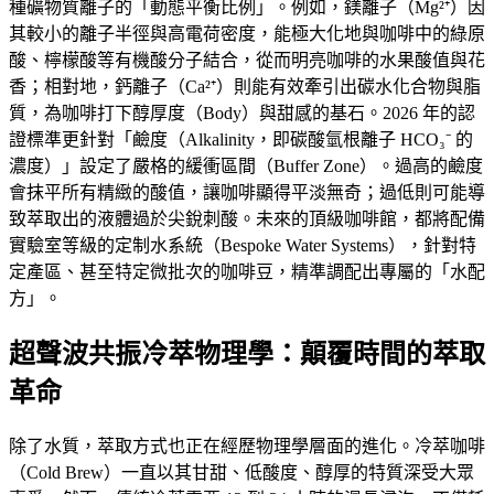
種礦物質離子的「動態平衡比例」。例如，鎂離子（Mg²⁺）因
其較小的離子半徑與高電荷密度，能極大化地與咖啡中的綠原
酸、檸檬酸等有機酸分子結合，從而明亮咖啡的水果酸值與花
香；相對地，鈣離子（Ca²⁺）則能有效牽引出碳水化合物與脂
質，為咖啡打下醇厚度（Body）與甜感的基石。2026 年的認
證標準更針對「鹼度（Alkalinity，即碳酸氫根離子 HCO₃⁻ 的
濃度）」設定了嚴格的緩衝區間（Buffer Zone）。過高的鹼度
會抹平所有精緻的酸值，讓咖啡顯得平淡無奇；過低則可能導
致萃取出的液體過於尖銳刺酸。未來的頂級咖啡館，都將配備
實驗室等級的定制水系統（Bespoke Water Systems），針對特
定產區、甚至特定微批次的咖啡豆，精準調配出專屬的「水配
方」。
超聲波共振冷萃物理學：顛覆時間的萃取
革命
除了水質，萃取方式也正在經歷物理學層面的進化。冷萃咖啡
（Cold Brew）一直以其甘甜、低酸度、醇厚的特質深受大眾