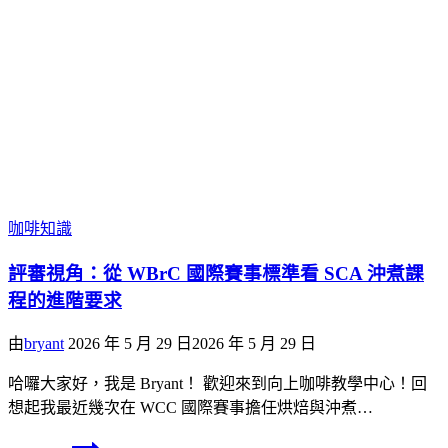
咖啡知識
評審視角：從 WBrC 國際賽事標準看 SCA 沖煮課
程的進階要求
由
bryant
2026 年 5 月 29 日
2026 年 5 月 29 日
哈囉大家好，我是 Bryant！ 歡迎來到向上咖啡教學中心！回
想起我最近幾次在 WCC 國際賽事擔任烘焙與沖煮…