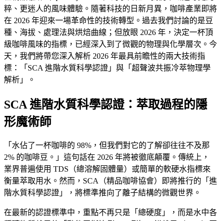
粹、更迷人的風味體驗。隨著科技的日新月異，咖啡產業即將
在 2026 年迎來一場革命性的技術轉型。過去我們討論的是豆
種、海拔、處理法與烘焙曲線；但放眼 2026 年，決定一杯頂
級咖啡風味的指標，已經深入到了微觀的物理與化學層次。今
天，我們將帶您深入解析 2026 年最具前瞻性的兩大技術指
標：「SCA 進階水質科學認證」與「超聲波共振冷萃物理學
解析」。
SCA 進階水質科學認證：萃取過程的隱
形魔術師
「水佔了一杯咖啡的 98%，但我們對它的了解卻往往不及那
2% 的咖啡豆。」這句話在 2026 年將被徹底顛覆。傳統上，
業界普遍使用 TDS（總溶解固體量）或簡單的軟硬水指標來
衡量萃取用水。然而，SCA（精品咖啡協會）即將推行的「進
階水質科學認證」，將標準推向了離子結構的微觀世界。
在最新的認證標準中，重點不再只是「總硬度」，而是水中各