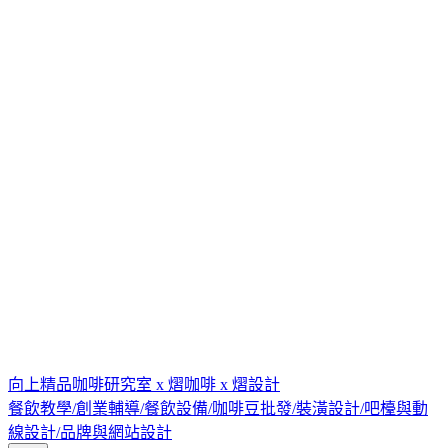
向上精品咖啡研究室 x 熠咖啡 x 熠設計
餐飲教學/創業輔導/餐飲設備/咖啡豆批發/裝潢設計/吧檯與動
線設計/品牌與網站設計