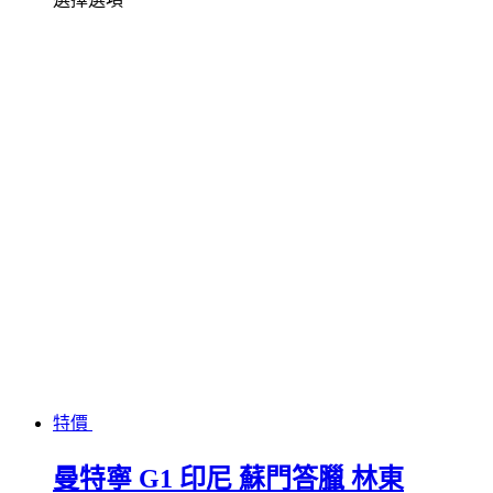
特價
曼特寧 G1 印尼 蘇門答臘 林東