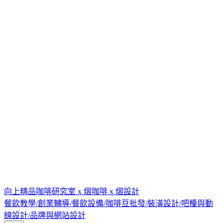
向上精品咖啡研究室 x 熠咖啡 x 熠設計
餐飲教學/創業輔導/餐飲設備/咖啡豆批發/裝潢設計/吧檯與動
線設計/品牌與網站設計