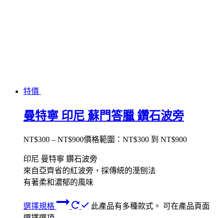
特價
曼特寧 印尼 蘇門答臘 鑽石波旁
NT$
300
–
NT$
900
價格範圍：NT$300 到 NT$900
印尼 曼特寧 鑽石波旁
來自亞齊省的紅波旁，採傳統的溼刨法
有著柔和濃郁的風味
選擇規格
此產品有多種款式。 可在產品頁面
選擇選項