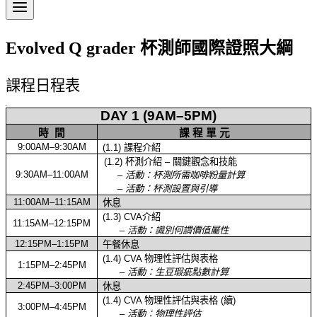
Evolved Q grader 杯測師國際證照大綱
課程日程表
DAY 1 (9AM–5PM)
時
間
課
程
單
元
9:00AM–9:30AM
(1.1)
課程介紹
(1.2)
杯測介紹
–
關鍵觀念和技能
9:30AM–11:00AM
–
活動：杯測所需咖啡粉量計算
–
活動：杯測設置與引導
11:00AM–11:15AM
休息
(1.3) CVA
介紹
11:15AM–12:15PM
–
活動：識別何謂價值屬性
12:15PM–1:15PM
午餐休息
(1.4) CVA
物理性評估與表格
1:15PM–2:45PM
–
活動：生豆瑕疵點數計算
2:45PM–3:00PM
休息
(1.4) CVA
物理性評估與表格
(
續
)
3:00PM–4:45PM
–
活動：物理性評估