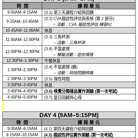
時
間
課
程
單
元
9:00AM–9:15AM
(3.1)
第三天課程介紹與回饋
(3.2) CVA
描述性評估與表格
(
第
2
部分
)
9:15AM–10:45AM
–
活動：
CVA
描述
性評估
練習
#
2
10:45AM–11:00AM
休息
(3.3)
三角杯測
11:00AM–12:00PM
–
活動：三角杯測
(3.4)
不當處理
12:00PM–12:30PM
–
模擬活動：迷你情境
12:30PM–1:30PM
午餐休息
(3.4)
不當處理
(
續
)
1:30PM–2:30PM
–
活動：烘焙問題辨識
2:30PM–3:30PM
(3.5)
彈性時間
3:30PM–3:45PM
休息
3:45PM–4:45PM
(3.6)
嗅覺分類樣品實作測驗
(
第一次考試
)
4:45PM–5:00PM
(3.7)
當日回顧與心得
DAY 4 (9AM–5:15PM)
時
間
課
程
單
元
9:00AM–9:15AM
(4.1)
第四天課程介紹與回饋
9:15AM–10:15AM
(4.2)
描述性評估實作測驗
(
第一次考試
)