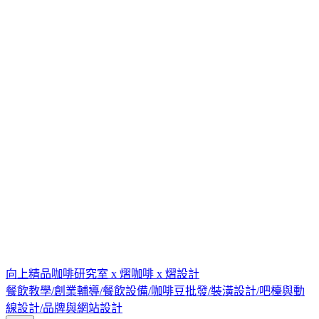
向上精品咖啡研究室 x 熠咖啡 x 熠設計
餐飲教學/創業輔導/餐飲設備/咖啡豆批發/裝潢設計/吧檯與動
線設計/品牌與網站設計