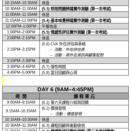
10:15AM–10:30AM
休息
10:30AM–11:00AM
(5.3)
烘焙問題辨識實作測驗
(
第一次考試
)
11:00AM–11:15AM
休息
11:15AM–12:00PM
(5.4)
基本味覺辨識實作測驗
(
第一次考試
)
12:00PM–1:00PM
午餐休息
1:00PM–2:00PM
(5.5)
情感性評估實作測驗
(
第一次考試
)
2:00PM–2:15PM
休息
(5.6) CVA
外在評估與表格
2:15PM–3:15PM
–
活動：外在評估表
–
活動：將外在資訊與顧客配對
3:15PM–3:30PM
休息
3:30PM–4:45PM
(5.7)
彈性時間
4:45PM–5:00PM
(5.8)
當日回顧與心得
DAY 6 (9AM–4:45PM)
時
間
課
程
單
元
9:00AM–9:15AM
(6.1)
第六天課程介紹與回饋
(6.2)
價值發現
9:15AM–10:15AM
–
活動：價值發現
10:15AM–10:30AM
休息
10:30AM–11:30AM
(6.3)
課程回顧與後勤檢視