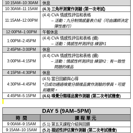
10:15AM–10:30AM
休息
10:30AM–11:15AM
(4.3)
三角杯測實作測驗
(
第一次考試
)
(4.4) CVA
情感性評估和表格
11:15AM–12:00PM
–
活動：九分制情感量表介紹（可由講師決定
彈性進行）
12:00PM–1:00PM
午餐休息
(4.4) CVA
情感性評估和表格
(
續
)
1:00PM–2:45PM
–
活動：情感性杯測評估
練習
#1
2:45PM–3:00PM
休息
(4.4) CVA
情感性評估和表格
(
續
)
3:00PM–4:15PM
–
活動：情感性杯測評估
練習
#2 :
有一致性
問題的樣品
4:15PM–4:30PM
休息
(4.5)
當日回顧與心得
4:30PM–4:45PM
*
已成功通過嗅覺分類樣品實作
測驗
的學員，可提
前離開。
4:45PM–5:15PM
(4.6)
嗅覺分類樣品實作測驗
(
第二次考試機會
)
DAY 5 (9AM–5PM)
時
間
課
程
單
元
9:00AM–9:15AM
(5.1)
第五天課程介紹與回饋
9:15AM–10:15AM
(5.2)
描述性評估實作測驗
(
第二次考試機會
)