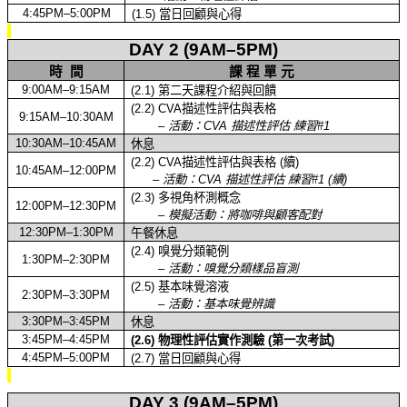
4:45PM–5:00PM
(1.5)
當日回顧與心得
DAY 2 (9AM–5PM)
時
間
課
程
單
元
9:00AM–9:15AM
(2.1)
第二天課程介紹與回饋
(2.2) CVA
描述性評估與表格
9:15AM–10:30AM
–
活動：
CVA
描述
性評估
練習
#1
10:30AM–10:45AM
休息
(2.2) CVA
描述性評估與表格
(
續
)
10:45AM–12:00PM
–
活動：
CVA
描述
性評估
練習
#1 (
續
)
(2.3)
多視角杯測概念
12:00PM–12:30PM
–
模擬活動：將咖啡與顧客配對
12:30PM–1:30PM
午餐休息
(2.4)
嗅覺分類範例
1:30PM–2:30PM
–
活動：嗅覺
分類
樣品盲測
(2.5)
基本
味覺溶液
2:30PM–3:30PM
–
活動：基本味覺辨識
3:30PM–3:45PM
休息
3:45PM–4:45PM
(2.6)
物理性評估實作測驗
(
第一次考試
)
4:45PM–5:00PM
(2.7)
當日回顧與心得
DAY 3 (9AM–5PM)